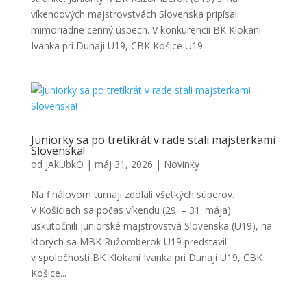
víkendových majstrovstvách Slovenska pripísali
mimoriadne cenný úspech. V konkurencii BK Klokani
Ivanka pri Dunaji U19, CBK Košice U19...
Juniorky sa po tretíkrát v rade stali majsterkami
Slovenska!
od
jAkUbkO
|
máj 31, 2026
|
Novinky
Na finálovom turnaji zdolali všetkých súperov.
V Košiciach sa počas víkendu (29. – 31. mája)
uskutočnili juniorské majstrovstvá Slovenska (U19), na
ktorých sa MBK Ružomberok U19 predstavil
v spoločnosti BK Klokani Ivanka pri Dunaji U19, CBK
Košice...