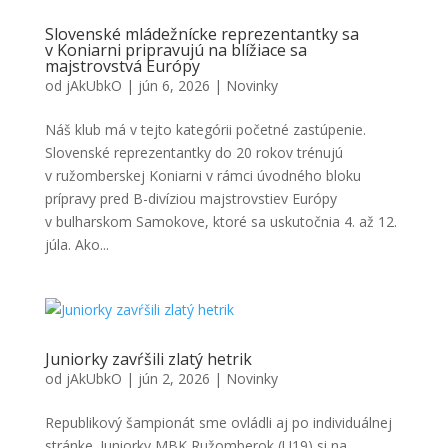
Slovenské mládežnícke reprezentantky sa
v Koniarni pripravujú na blížiace sa
majstrovstvá Európy
od
jAkUbkO
|
jún 6, 2026
|
Novinky
Náš klub má v tejto kategórii početné zastúpenie.
Slovenské reprezentantky do 20 rokov trénujú
v ružomberskej Koniarni v rámci úvodného bloku
prípravy pred B-divíziou majstrovstiev Európy
v bulharskom Samokove, ktoré sa uskutočnia 4. až 12.
júla. Ako...
Juniorky zavŕšili zlatý hetrik
od
jAkUbkO
|
jún 2, 2026
|
Novinky
Republikový šampionát sme ovládli aj po individuálnej
stránke. Juniorky MBK Ružomberok (U19) si na