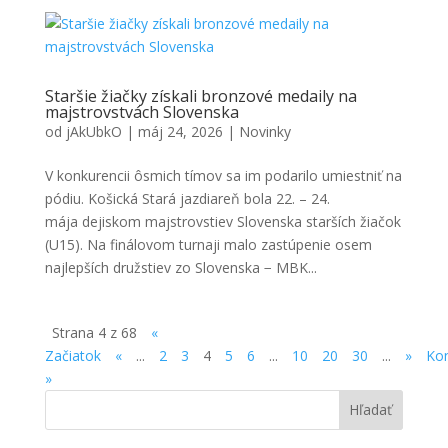
Staršie žiačky získali bronzové medaily na
majstrovstvách Slovenska
od
jAkUbkO
|
máj 24, 2026
|
Novinky
V konkurencii ôsmich tímov sa im podarilo umiestniť na
pódiu. Košická Stará jazdiareň bola 22. – 24.
mája dejiskom majstrovstiev Slovenska starších žiačok
(U15). Na finálovom turnaji malo zastúpenie osem
najlepších družstiev zo Slovenska − MBK...
Strana 4 z 68
«
Začiatok
«
...
2
3
4
5
6
...
10
20
30
...
»
Kon
»
Hľadať