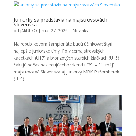
Juniorky sa predstavia na majstrovstvách
Slovenska
od
jAkUbkO
|
máj 27, 2026
|
Novinky
Na republikovom šampionáte budú účinkovať štyri
najlepšie juniorské tímy. Po vicemajstrovských
kadetkách (U17) a bronzových starších žiačkach (U15)
čakajú počas nasledujúceho víkendu (29. – 31. máj)
majstrovstvá Slovenska aj juniorky MBK Ružomberok
(U19)....