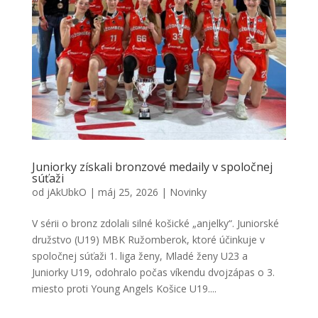
Juniorky získali bronzové medaily v spoločnej
súťaži
od
jAkUbkO
|
máj 25, 2026
|
Novinky
V sérii o bronz zdolali silné košické „anjelky“. Juniorské
družstvo (U19) MBK Ružomberok, ktoré účinkuje v
spoločnej súťaži 1. liga ženy, Mladé ženy U23 a
Juniorky U19, odohralo počas víkendu dvojzápas o 3.
miesto proti Young Angels Košice U19....