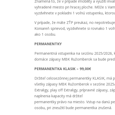
Znamená to, že v prípade imobility a využití inv
vyhradené miesto pri hracej ploche. Môže s Vami
vyzdvihnete v pokladni 1 voľnú vstupenku, ktoro
V prípade, že máte ZŤP preukaz, no nepotrebuje
Koniareň sprievod, vyzdvihnete si rovnako 1 voľn
ako 1 osobu.
PERMANENTKY
Permanentná vstupenka na sezónu 2025/2026, k
domáce zápasy MBK Ružomberok sa bude predáv
PERMANENTKA KLASIK – 99,00€
Držiteľ celosezónnej permanentky KLASIK, má p
všetky zápasy MBK Ružomberok v sezóne 2025/
Extraligy, play off Extraligy, prípravné zápasy, 
naplnenia kapacity má držiteľ
permanentky právo na miesto. Vstup na danú pe
osobu, pri zneužití bude permanentka zrušená.