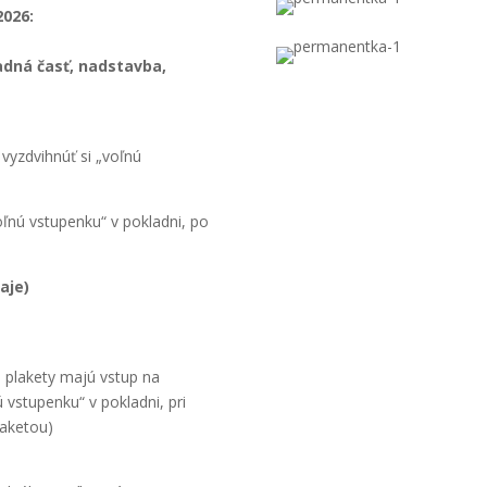
2026:
adná časť, nadstavba,
vyzdvihnúť si „voľnú
oľnú vstupenku“ v pokladni, po
aje)
o plakety majú vstup na
 vstupenku“ v pokladni, pri
laketou)