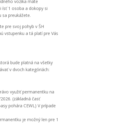
alidného vozíka máte
 ísť 1 osoba a dokopy si
u sa preukážete.
te pre svoj pohyb v ŠH
ú vstupenku a tá platí pre Vás
torá bude platná na všetky
ať v dvoch kategóriách:
rávo využiť permanentku na
2026. (základná časť
zápasy pohára CEWL) V prípade
rmanentku je možný len pre 1