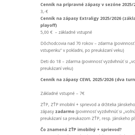
Cenník na prípravné zápasy v sezóne 2025/
3,-€
Cenník na zápasy Extraligy 2025/2026 (zákl
playoff)
5,00 € – základné vstupné
Dôchodcovia nad 70 rokov – zdarma (povinnosť 
vstupenku“ v pokladni, po preukázaní veku)
Deti do 18 – zdarma (povinnosť vyzdvihnúť si „v
preukázaní veku)
Cenník na zápasy CEWL 2025/2026 (dva turn
Základné vstupné – 7€
ZŤP, ZŤP imobilní + sprievod a držitelia Jánskeh
zápasy
zadarmo
(povinnosť vyzdvihnúť si „voľnú
preukázaní sa preukazom ZŤP, resp. Jánskeho p
Čo znamená ZŤP imobilný + sprievod?