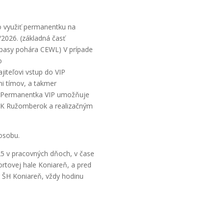
o využiť permanentku na
2026. (základná časť
 zápasy pohára CEWL) V prípade
o
iteľovi vstup do VIP
mi tímov, a takmer
. Permanentka VIP umožňuje
MBK Ružomberok a realizačným
osobu.
25 v pracovných dňoch, v čase
rtovej hale Koniareň, a pred
ŠH Koniareň, vždy hodinu