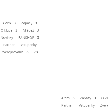
A-tím
Zápasy
O klube
Mládež
Novinky
FANSHOP
Partneri
Vstupenky
Zverejňovanie
2%
A-tím
Zápasy
O kl
Partneri
Vstupenky
Zver