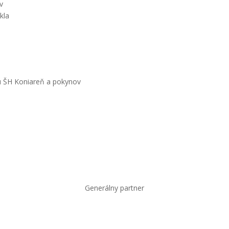
v
kla
u ŠH Koniareň a pokynov
Generálny partner