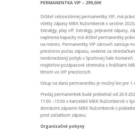
PERMANENTKA VIP – 299,00€
Držiteľ celosezónnej permanentky VIP, má práv
všetky zápasy MBK Ružomberok v sezóne 2025/
Extraligy, play off Extraligy, prípravné zápasy,
naplnenia kapacity má držiteľ permanentky práv
na miesto. Permanentky VIP zároveň zaisťuje maj
priestorov počas zápasu, sedenie za striedačka
neobmedzený pohyb v športovej hale Koniareň
majiteľovi pozápasové stretnutia s hráčkami 
tímom vo VIP priestoroch.
Vstup na danú permanentku je možný len pre 1 
Predaj permanentiek bude prebiehať od 20.9.20
11:00 –15:00 v kancelárií MBK Ružomberok v špo
domácimi zápasmi MBK Ružomberok v pokladni 
pred začiatkom zápasu.
Organizačné pokyny