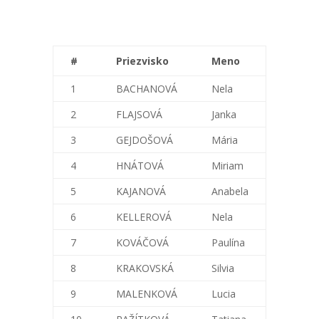
#
Priezvisko
Meno
1
BACHANOVÁ
Nela
2
FLAJSOVÁ
Janka
3
GEJDOŠOVÁ
Mária
4
HNÁTOVÁ
Miriam
5
KAJANOVÁ
Anabela
6
KELLEROVÁ
Nela
7
KOVÁČOVÁ
Paulína
8
KRAKOVSKÁ
Silvia
9
MALENKOVÁ
Lucia