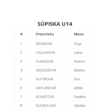
SÚPISKA U14
#
Priezvisko
Meno
1
BENKOVÁ
Zoja
2
CIGLANOVÁ
Liana
3
FUKASOVÁ
Noemi
4
GREGUŠOVÁ
Bianka
5
HUTIROVÁ
Eva
6
KAPLÁŇOVÁ
Adela
7
KOVÁČOVÁ
Paulína
8
KUCBELOVÁ
Natália