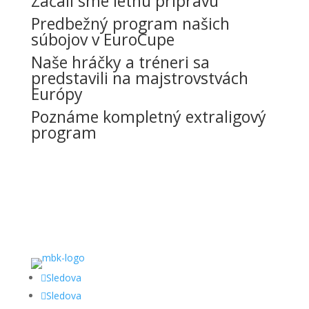
Začali sme letnú prípravu
Predbežný program našich
súbojov v EuroCupe
Naše hráčky a tréneri sa
predstavili na majstrovstvách
Európy
Poznáme kompletný extraligový
program
Sledova
Sledova