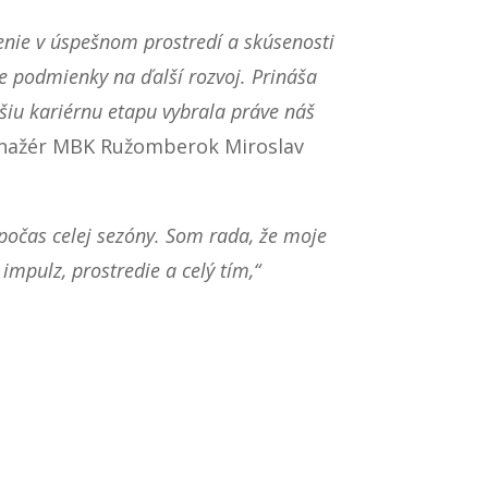
enie v úspešnom prostredí a skúsenosti
e podmienky na ďalší rozvoj. Prináša
alšiu kariérnu etapu vybrala práve náš
anažér MBK Ružomberok Miroslav
 počas celej sezóny. Som rada, že moje
mpulz, prostredie a celý tím,“