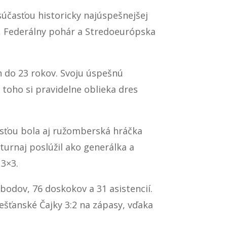
súčasťou historicky najúspešnejšej
ár, Federálny pohár a Stredoeurópska
n do 23 rokov. Svoju úspešnú
toho si pravidelne oblieka dres
časťou bola aj ružomberská hráčka
turnaj poslúžil ako generálka a
 3×3.
odov, 76 doskokov a 31 asistencií.
iešťanské Čajky 3:2 na zápasy, vďaka