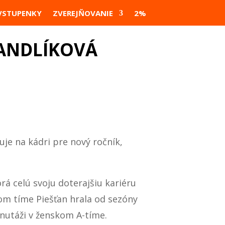
VSTUPENKY
ZVEREJŇOVANIE
2%
VANDLÍKOVÁ
je na kádri pre nový ročník,
á celú svoju doterajšiu kariéru
skom tíme Piešťan hrala od sezóny
inutáži v ženskom A-tíme.