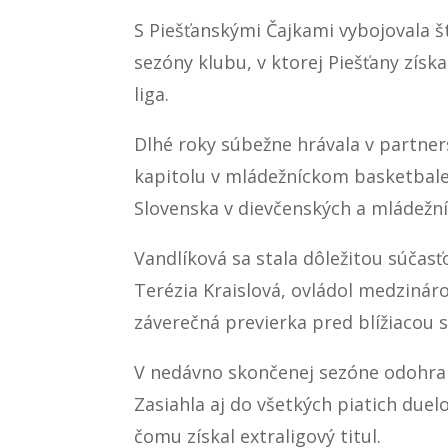
S Piešťanskými Čajkami vybojovala št
sezóny klubu, v ktorej Piešťany získ
liga.
Dlhé roky súbežne hrávala v partne
kapitolu v mládežníckom basketbale 
Slovenska v dievčenských a mládežn
Vandlíková sa stala dôležitou súčas
Terézia Kraislová, ovládol medzinár
záverečná previerka pred blížiacou s
V nedávno skončenej sezóne odohrala
Zasiahla aj do všetkých piatich duel
čomu získal extraligový titul.