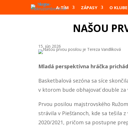
A-TÍM
ZÁPASY
O KLUBE
NAŠOU PRV
15. jún 2026
Mladá perspektívna hráčka prichád
Basketbalová sezóna sa síce skončil
v ktorom bude obhajovať double za v
Prvou posilou majstrovského Ružombe
strávila v Piešťanoch, kde sa tešila 
2020/2021, pričom sa postupne prep