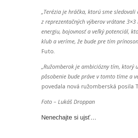
„Terézia je hráčka, ktorú sme sledoval
z reprezentačných výberov vrátane 3×3 
energiu, bojovnosť a veľký potenciál, kt
klub a veríme, že bude pre tím prínos
Futo.
„Ružomberok je ambiciózny tím, ktorý uk
pôsobenie bude práve v tomto tíme a ve
povedala nová ružomberská posila T
Foto – Lukáš Droppan
Nenechajte si ujsť…