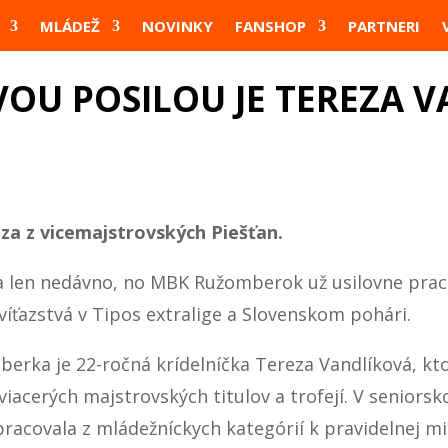
MLÁDEŽ
NOVINKY
FANSHOP
PARTNERI
OU POSILOU JE TEREZA 
za z vicemajstrovských Piešťan.
a len nedávno, no MBK Ružomberok už usilovne pracu
íťazstvá v Tipos extralige a Slovenskom pohári.
rka je 22-ročná krídelníčka Tereza Vandlíková, ktor
z viacerých majstrovských titulov a trofejí. V senior
racovala z mládežníckych kategórií k pravidelnej m