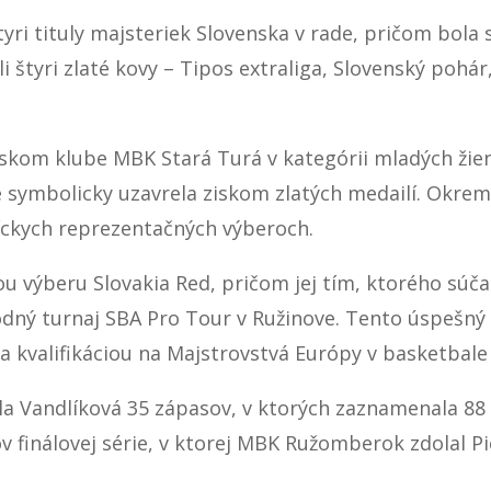
yri tituly majsteriek Slovenska v rade, pričom bola 
ali štyri zlaté kovy – Tipos extraliga, Slovenský poh
rskom klube MBK Stará Turá v kategórii mladých žie
symbolicky uzavrela ziskom zlatých medailí. Okrem 
íckych reprezentačných výberoch.
ťou výberu Slovakia Red, pričom jej tím, ktorého sú
odný turnaj SBA Pro Tour v Ružinove. Tento úspešný 
a kvalifikáciou na Majstrovstvá Európy v basketbale
 Vandlíková 35 zápasov, v ktorých zaznamenala 88 b
ov finálovej série, v ktorej MBK Ružomberok zdolal P