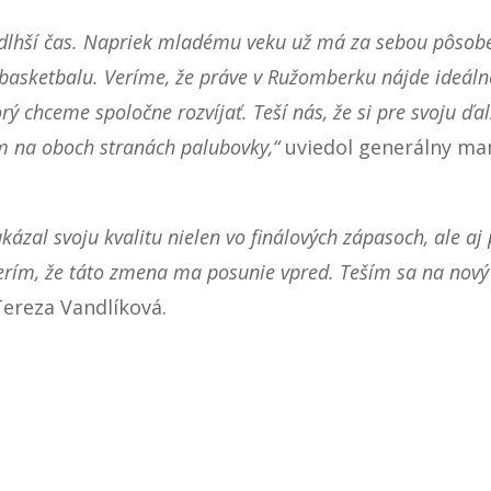
i dlhší čas. Napriek mladému veku už má za sebou pôsob
basketbalu. Veríme, že práve v Ružomberku nájde ideáln
orý chceme spoločne rozvíjať. Teší nás, že si pre svoju ď
om na oboch stranách palubovky,“
uviedol generálny m
ázal svoju kvalitu nielen vo finálových zápasoch, ale aj
rím, že táto zmena ma posunie vpred. Teším sa na nový i
ereza Vandlíková.