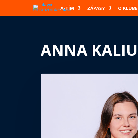
A-TÍM
ZÁPASY
O KLUBE
ANNA KALI