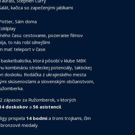
Taurasi, Stephen Curry
alát, kačica so zapečenými jablkami
 Potter, Sám doma
Coldplay
ľného času: cestovanie, pozeranie filmov
a, to nás robí silnejšími
 mať: teleport v čase
 basketbalistka, ktorá pôsobí v klube MBK
 kombináciu streleckej potenciály, taktickej
pri doskoku. Rodáčka z ukrajinského mesta
ovými skúsenosťami a slovenským občianstvom,
Ružomberka.
32 zápasov za Ružomberok, v ktorých
14 doskokov
a
56 asistencií
.
ligy prispela
14 bodmi
a tromi trojkami, čím
 bronzové medaily.