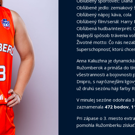
Obľúbený športovec: Diana 
Obľúbené jedlo: zemiakový š
Obľúbený nápoj: káva, cola
Obľúbený film/seriál: Harry
Obľúbená hudba/interprét: 
Najlepší spôsob trávenia vo
Životné motto: Čo nás nezabíj
Superschopnosť, ktorú chcem
Anna Kaliuzhna je dynamická
Ružomberok a prináša do tímu
všestrannosti a bojovnosti 
Dnipro, s najrôznejšími lig
už druhú sezónu háji farby 
V minulej sezóne odohrala 
zaznamenala
472 bodov
,
1
Pri zápase o 3. miesto extra
pomohla Ružomberku získať