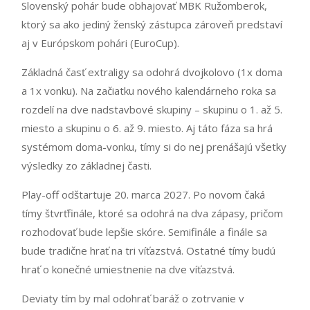
Slovenský pohár bude obhajovať MBK Ružomberok,
ktorý sa ako jediný ženský zástupca zároveň predstaví
aj v Európskom pohári (EuroCup).
Základná časť extraligy sa odohrá dvojkolovo (1x doma
a 1x vonku). Na začiatku nového kalendárneho roka sa
rozdelí na dve nadstavbové skupiny – skupinu o 1. až 5.
miesto a skupinu o 6. až 9. miesto. Aj táto fáza sa hrá
systémom doma-vonku, tímy si do nej prenášajú všetky
výsledky zo základnej časti.
Play-off odštartuje 20. marca 2027. Po novom čaká
tímy štvrťfinále, ktoré sa odohrá na dva zápasy, pričom
rozhodovať bude lepšie skóre. Semifinále a finále sa
bude tradične hrať na tri víťazstvá. Ostatné tímy budú
hrať o konečné umiestnenie na dve víťazstvá.
Deviaty tím by mal odohrať baráž o zotrvanie v