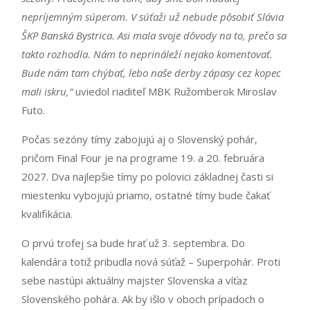
nepríjemným súperom. V súťaži už nebude pôsobiť Slávia
ŠKP Banská Bystrica. Asi mala svoje dôvody na to, prečo sa
takto rozhodla. Nám to neprináleží nejako komentovať.
Bude nám tam chýbať, lebo naše derby zápasy cez kopec
mali iskru,“
uviedol riaditeľ MBK Ružomberok Miroslav
Futo.
Počas sezóny tímy zabojujú aj o Slovenský pohár,
pričom Final Four je na programe 19. a 20. februára
2027. Dva najlepšie tímy po polovici základnej časti si
miestenku vybojujú priamo, ostatné tímy bude čakať
kvalifikácia.
O prvú trofej sa bude hrať už 3. septembra. Do
kalendára totiž pribudla nová súťaž – Superpohár. Proti
sebe nastúpi aktuálny majster Slovenska a víťaz
Slovenského pohára. Ak by išlo v oboch prípadoch o