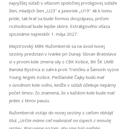
najvyššej súťaži s víťazom spoločnej prvoligovej súťaže
žien, mladých žien „U23“ a junioriek „U19“. Ak k tomu
príde, tak hrať sa bude formou dvojzápasu, pričom
rozhodovať bude lepšie skóre. Extraligového víťaza
spoznáme najneskôr 1. mája 2027.
Majstrovský MBK Ružomberok sa na úvod novej
sezóny predstaví v Ivanke pri Dunaji. Slovan Bratislava
si v prvom kole zmeria sily s CBK Košice, BK ŠK UMB
Banská Bystrica si zahrá proti Trenčínu a Šamorín vyzve
Young Angels Košice. Piešťanské Čajky budú mať
v úvodnom kole voľno, keďže v súťaži účinkuje nepárny
počet tímov, čo znamená, že v každom kole bude mať
jeden z tímov pauzu.
Ružomberok vstúpi do novej sezóny s cieľom obhájiť
titul.
„Určite máme cieľ nadviazať na úspech z minulej
sezóny. Pracujeme na tom, aby sme boli naďalej