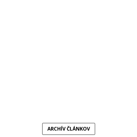
Čaká nás porcia šiestich atraktívnych stretnutí. Na štvrtkovom
žrebe Európskeho pohára...
Do elitnej súťaže sa vraciame po troch rokoch. Súpermi
basketbalistiek MBK Ružomberok v...
ARCHÍV ČLÁNKOV