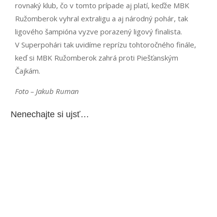
rovnaký klub, čo v tomto prípade aj platí, keďže MBK
Ružomberok vyhral extraligu a aj národný pohár, tak
ligového šampióna vyzve porazený ligový finalista.
V Superpohári tak uvidíme reprízu tohtoročného finále,
keď si MBK Ružomberok zahrá proti Piešťanským
Čajkám.
Foto – Jakub Ruman
Nenechajte si ujsť…
Čaká nás niekoľko prípravných zápasov. Basketbalistky MBK
Ružomberok, ktoré v minulej sezóne...