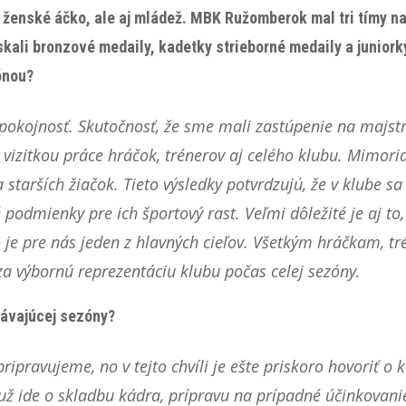
ženské áčko, ale aj mládež. MBK Ružomberok mal tri tímy n
skali bronzové medaily, kadetky strieborné medaily a juniorky 
ónou?
okojnosť. Skutočnosť, že sme mali zastúpenie na majstr
vizitkou práce hráčok, trénerov aj celého klubu. Mimoriad
 starších žiačok. Tieto výsledky potvrdzujú, že v klube 
odmienky pre ich športový rast. Veľmi dôležité je aj to,
 je pre nás jeden z hlavných cieľov. Všetkým hráčkam, t
a výbornú reprezentáciu klubu počas celej sezóny.
távajúcej sezóny?
ipravujeme, no v tejto chvíli je ešte priskoro hovoriť o 
 už ide o skladbu kádra, prípravu na prípadné účinkovan