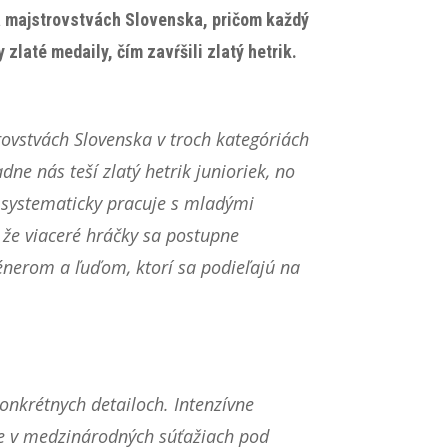
a majstrovstvách Slovenska, pričom každý
zlaté medaily, čím zavŕšili zlatý hetrik.
ovstvách Slovenska v troch kategóriách
ne nás teší zlatý hetrik junioriek, no
sa systematicky pracuje s mladými
 že viaceré hráčky sa postupne
rénerom a ľuďom, ktorí sa podieľajú na
konkrétnych detailoch. Intenzívne
ie v medzinárodných súťažiach pod