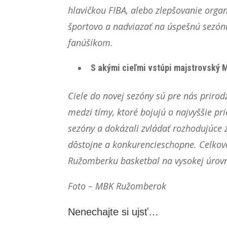
hlavičkou FIBA, alebo zlepšovanie orga
športovo a nadviazať na úspešnú sezónu
fanúšikom.
S akými cieľmi vstúpi majstrovský
Ciele do novej sezóny sú pre nás priro
medzi tímy, ktoré bojujú o najvyššie pr
sezóny a dokázali zvládať rozhodujúce z
dôstojne a konkurencieschopne. Celkov
Ružomberku basketbal na vysokej úrovn
Foto – MBK Ružomberok
Nenechajte si ujsť…