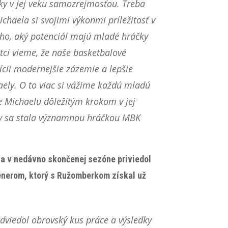
ky v jej veku samozrejmosťou. Treba
chaela si svojimi výkonmi príležitosť v
oho, aký potenciál majú mladé hráčky
tci vieme, že naše basketbalové
cii modernejšie zázemie a lepšie
aely. O to viac si vážime každú mladú
e Michaelu dôležitým krokom v jej
by sa stala významnou hráčkou MBK
 a v nedávno skončenej sezóne priviedol
énerom, ktorý s Ružomberkom získal už
viedol obrovský kus práce a výsledky