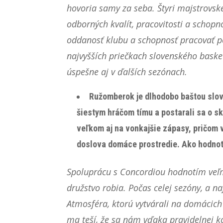
hovoria samy za seba. Štyri majstrovské
odborných kvalít, pracovitosti a schop
oddanosť klubu a schopnosť pracovať po
najvyšších priečkach slovenského bask
úspešne aj v ďalších sezónach.
Ružomberok je dlhodobo baštou slov
šiestym hráčom tímu a postarali sa o s
veľkom aj na vonkajšie zápasy, pričom 
doslova domáce prostredie. Ako hodnot
Spoluprácu s Concordiou hodnotím veľmi
družstvo robia. Počas celej sezóny, a 
Atmosféra, ktorú vytvárali na domácic
ma teší, že sa nám vďaka pravidelnej k