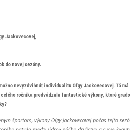
ľgy Jackovecovej,
ok do novej sezóny.
emožno nevyzdvihnúť individualitu Oľgy Jackovecovej. Tá má
 celého ročníka predvádzala fantastické výkony, ktoré gradov
čky?
vnym športom, výkony Oľgy Jackovecovej počas tejto sezó
orého patrila medzi lídrov nášho družstva a svoje kvali