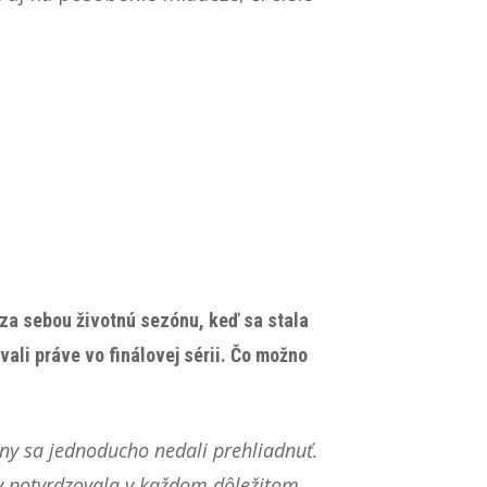
 za sebou životnú sezónu, keď sa stala
ali práve vo finálovej sérii. Čo možno
ny sa jednoducho nedali prehliadnuť.
ty potvrdzovala v každom dôležitom