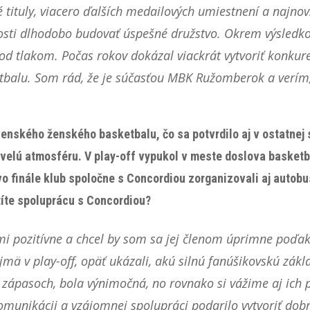
 tituly, viacero ďalších medailových umiestnení a najno
nosti dlhodobo budovať úspešné družstvo. Okrem výsledkov
d tlakom. Počas rokov dokázal viackrát vytvoriť konkur
etbalu. Som rád, že je súčasťou MBK Ružomberok a verím
enského ženského basketbalu, čo sa potvrdilo aj v ostatnej
kvelú atmosféru. V play-off vypukol v meste doslova basketba
vo finále klub spoločne s Concordiou zorganizovali aj autobu
íte spoluprácu s Concordiou?
 pozitívne a chcel by som sa jej členom úprimne poďako
najmä v play-off, opäť ukázali, akú silnú fanúšikovskú z
h zápasoch, bola výnimočná, no rovnako si vážime aj ich
omunikácii a vzájomnej spolupráci podarilo vytvoriť dob