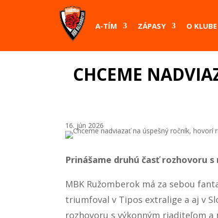
A-TÍM
ZÁPASY
O KLUBE
CHCEME NADVIAZ
16. jún 2026
Prinášame druhú časť rozhovoru s
MBK Ružomberok má za sebou fantasti
triumfoval v Tipos extralige a aj v 
rozhovoru s výkonným riaditeľom a 