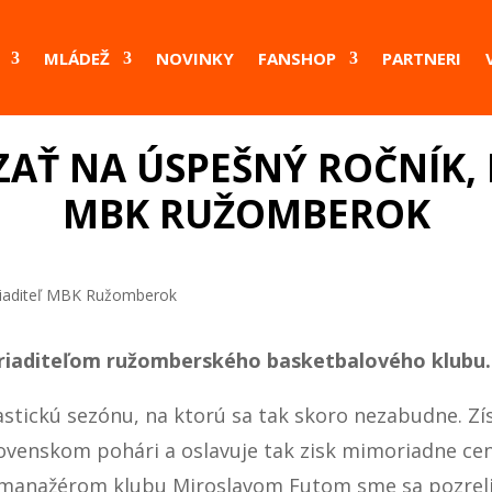
MLÁDEŽ
NOVINKY
FANSHOP
PARTNERI
AŤ NA ÚSPEŠNÝ ROČNÍK, 
MBK RUŽOMBEROK
 riaditeľom ružomberského basketbalového klubu.
ckú sezónu, na ktorú sa tak skoro nezabudne. Získa
Slovenskom pohári a oslavuje tak zisk mimoriadne ce
manažérom klubu Miroslavom Futom sme sa pozreli a