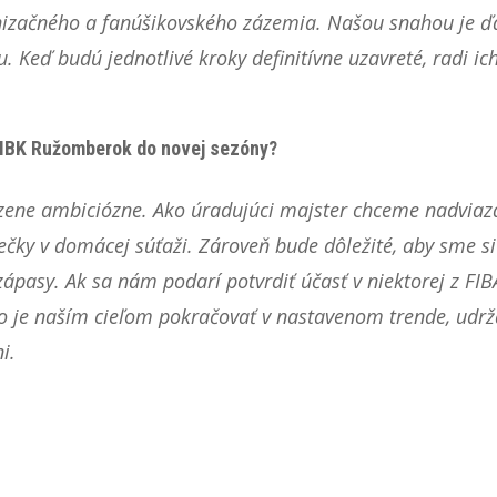
nizačného a fanúšikovského zázemia. Našou snahou je ďa
. Keď budú jednotlivé kroky definitívne uzavreté, radi 
 MBK Ružomberok do novej sezóny?
dzene ambiciózne. Ako úradujúci majster chceme nadviaza
iečky v domácej súťaži. Zároveň bude dôležité, aby sme si 
ápasy. Ak sa nám podarí potvrdiť účasť v niektorej z FIB
o je naším cieľom pokračovať v nastavenom trende, udrža
i.