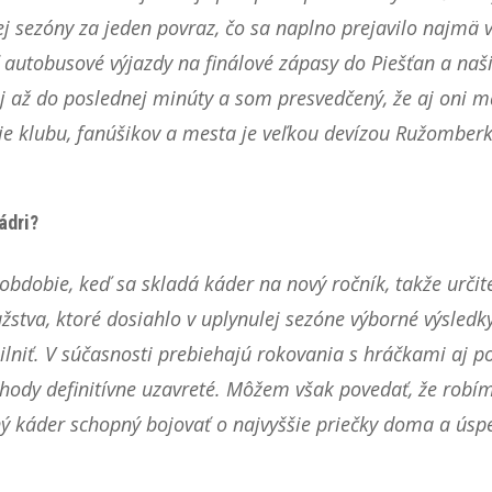
lej sezóny za jeden povraz, čo sa naplno prejavilo najmä
autobusové výjazdy na finálové zápasy do Piešťan a naši 
vej až do poslednej minúty a som presvedčený, že aj oni m
e klubu, fanúšikov a mesta je veľkou devízou Ružomberk
ádri?
 obdobie, keď sa skladá káder na nový ročník, takže urč
ružstva, ktoré dosiahlo v uplynulej sezóne výborné výsled
ilniť. V súčasnosti prebiehajú rokovania s hráčkami aj p
ody definitívne uzavreté. Môžem však povedať, že robíme
ý káder schopný bojovať o najvyššie priečky doma a úspe