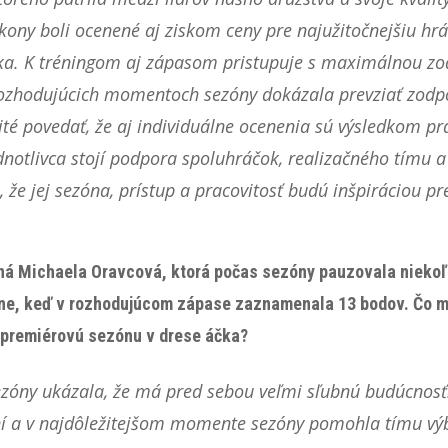
ýkony boli ocenené aj ziskom ceny pre najužitočnejšiu hrá
álka. K tréningom aj zápasom pristupuje s maximálnou z
v rozhodujúcich momentoch sezóny dokázala prevziať zodp
ité povedať, že aj individuálne ocenenia sú výsledkom prá
otlivca stojí podpora spoluhráčok, realizačného tímu a 
e jej sezóna, prístup a pracovitosť budú inšpiráciou p
čná Michaela Oravcová, ktorá počas sezóny pauzovala niekoľ
žasne, keď v rozhodujúcom zápase zaznamenala 13 bodov. Čo m
u premiérovú sezónu v drese áčka?
sezóny ukázala, že má pred sebou veľmi sľubnú budúcnosť.
ní a v najdôležitejšom momente sezóny pomohla tímu 