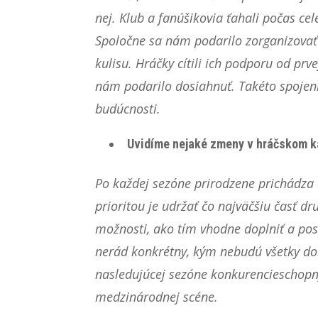
nej. Klub a fanúšikovia ťahali počas ce
Spoločne sa nám podarilo zorganizovať 
kulisu. Hráčky cítili ich podporu od pr
nám podarilo dosiahnuť. Takéto spojeni
budúcnosti.
Uvidíme nejaké zmeny v hráčskom k
Po každej sezóne prirodzene prichádza
prioritou je udržať čo najväčšiu časť d
možnosti, ako tím vhodne doplniť a pos
nerád konkrétny, kým nebudú všetky doh
nasledujúcej sezóne konkurencieschopn
medzinárodnej scéne.