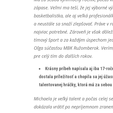
zápase. Veľmi ma teší, že jej výborné v
basketbalistka, ale aj veľká profesion
a neustále sa snaží zlepšovať. Práve 
najviac potrebné. Zároveň je však dôlež
tímový šport a za každým úspechom jedn
Oľga súčasťou MBK Ružomberok. Verím, ž
pre celý tím do ďalších rokov.
Krásny príbeh napísala aj iba 17-ro
dostala príležitosť a chopila sa jej ú
talentovanej hráčky, ktorá má za sebo
Michaela je veľký talent a počas celej 
dokázala vrátiť po nepríjemnom zrane