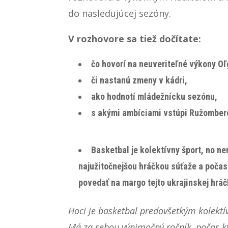
do nasledujúcej sezóny.
V rozhovore sa tiež dočítate:
čo hovorí na neuveriteľné výkony O
či nastanú zmeny v kádri,
ako hodnotí mládežnícku sezónu,
s akými ambíciami vstúpi Ružomber
Basketbal je kolektívny šport, no n
najužitočnejšou hráčkou súťaže a počas
povedať na margo tejto ukrajinskej hrá
Hoci je basketbal predovšetkým kolektí
Má za sebou výnimočný ročník, počas kt