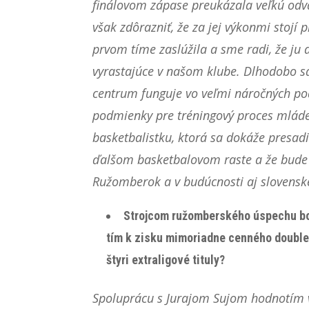
finálovom zápase preukázala veľkú odva
však zdôrazniť, že za jej výkonmi stojí
prvom tíme zaslúžila a sme radi, že ju
vyrastajúce v našom klube. Dlhodobo sa
centrum funguje vo veľmi náročných po
podmienky pre tréningový proces mládež
basketbalistku, ktorá sa dokáže presad
ďalšom basketbalovom raste a že bude 
Ružomberok a v budúcnosti aj slovensk
Strojcom ružomberského úspechu bol
tím k zisku mimoriadne cenného double
štyri extraligové tituly?
Spoluprácu s Jurajom Sujom hodnotím v