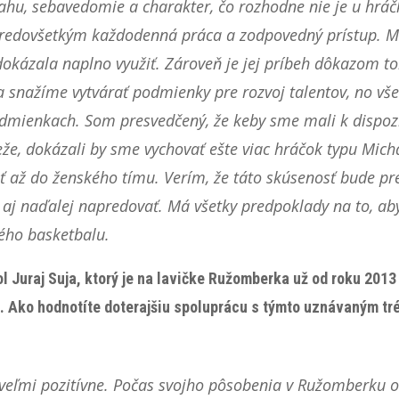
hu, sebavedomie a charakter, čo rozhodne nie je u hráč
 predovšetkým každodenná práca a zodpovedný prístup. Mi
 dokázala naplno využiť. Zároveň je jej príbeh dôkazom t
 snažíme vytvárať podmienky pre rozvoj talentov, no vše
dmienkach. Som presvedčený, že keby sme mali k dispozí
e, dokázali by sme vychovať ešte viac hráčok typu Mich
iť až do ženského tímu. Verím, že táto skúsenosť bude pr
aj naďalej napredovať. Má všetky predpoklady na to, a
ého basketbalu.
 Juraj Suja, ktorý je na lavičke Ružomberka už od roku 2013
. Ako hodnotíte doterajšiu spoluprácu s týmto uznávaným tr
eľmi pozitívne. Počas svojho pôsobenia v Ružomberku od