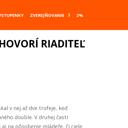
VSTUPENKY
ZVEREJŇOVANIE
2%
HOVORÍ RIADITEĽ
l v nej až dve trofeje, keď
nného double. V druhej časti
j na pôsobenie mládeže, či ciele