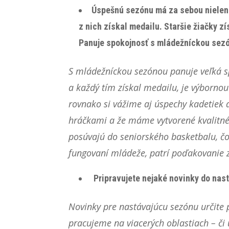
Úspešnú sezónu má za sebou nielen 
z nich získal medailu. Staršie žiačky zí
Panuje spokojnosť s mládežníckou sez
S mládežníckou sezónou panuje veľká sp
a každý tím získal medailu, je výbornou 
rovnako si vážime aj úspechy kadetiek a
hráčkami a že máme vytvorené kvalitné p
posúvajú do seniorského basketbalu, čo
fungovaní mládeže, patrí poďakovanie z
Pripravujete nejaké novinky do nas
Novinky pre nastávajúcu sezónu určite pr
pracujeme na viacerých oblastiach – či