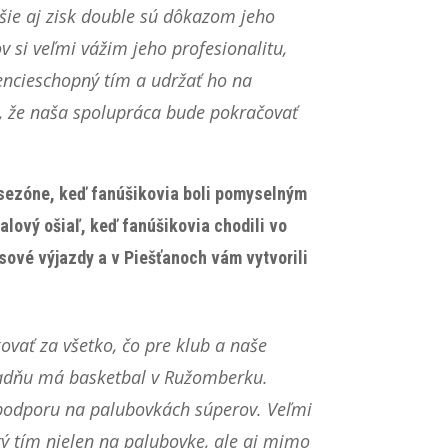
všie aj zisk double sú dôkazom jeho
 si veľmi vážim jeho profesionalitu,
encieschopný tím a udržať ho na
, že naša spolupráca bude pokračovať
 sezóne, keď fanúšikovia boli pomyselným
lový ošiaľ, keď fanúšikovia chodili vo
sové výjazdy a v Piešťanoch vám vytvorili
vať za všetko, čo pre klub a naše
ákladňu má basketbal v Ružomberku.
 podporu na palubovkách súperov. Veľmi
rý tím nielen na palubovke, ale aj mimo