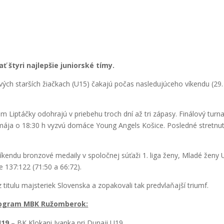
štyri najlepšie juniorské tímy.
ch starších žiačkach (U15) čakajú počas nasledujúceho víkendu (29. 
 Liptáčky odohrajú v priebehu troch dní až tri zápasy. Finálový turn
. mája o 18:30 h vyzvú domáce Young Angels Košice. Posledné stretnu
kendu bronzové medaily v spoločnej súťaži 1. liga ženy, Mladé ženy U
 137:122 (71:50 a 66:72).
 titulu majsteriek Slovenska a zopakovali tak predvlaňajší triumf.
program MBK Ružomberok:
U19
– BK Klokani Ivanka pri Dunaji U19