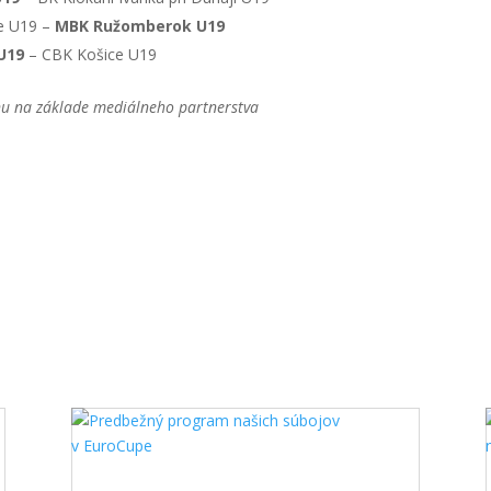
ce U19 –
MBK Ružomberok U19
U19
– CBK Košice U19
ínu na základe mediálneho partnerstva