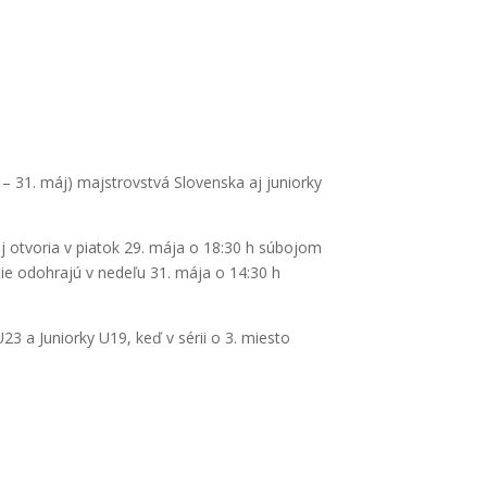
– 31. máj) majstrovstvá Slovenska aj juniorky
aj otvoria v piatok 29. mája o 18:30 h súbojom
tie odohrajú v nedeľu 31. mája o 14:30 h
23 a Juniorky U19, keď v sérii o 3. miesto