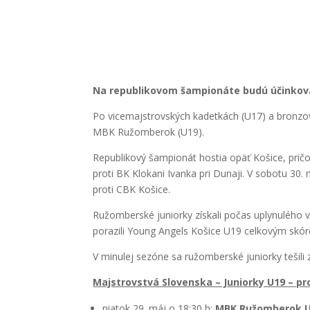
Na republikovom šampionáte budú účinkovať 
Po vicemajstrovských kadetkách (U17) a bronzový
MBK Ružomberok (U19).
Republikový šampionát hostia opäť Košice, pričom
proti BK Klokani Ivanka pri Dunaji. V sobotu 30
proti CBK Košice.
Ružomberské juniorky získali počas uplynulého ví
porazili Young Angels Košice U19 celkovým skóre
V minulej sezóne sa ružomberské juniorky tešili z
Majstrovstvá Slovenska – Juniorky U19 – 
piatok 29. máj o 18:30 h:
MBK Ružomberok 