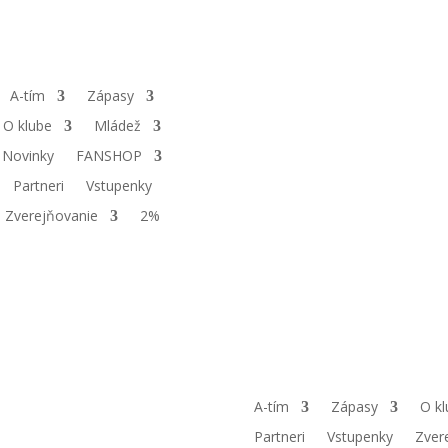
A-tím
Zápasy
O klube
Mládež
Novinky
FANSHOP
Partneri
Vstupenky
Zverejňovanie
2%
A-tím
Zápasy
O kl
Partneri
Vstupenky
Zver