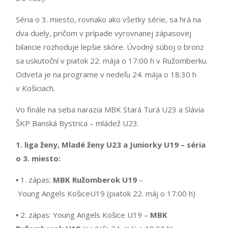
Séria o 3. miesto, rovnako ako všetky série, sa hrá na
dva duely, pričom v prípade vyrovnanej zápasovej
bilancie rozhoduje lepšie skóre. Úvodný súboj o bronz
sa uskutoční v piatok 22. mája o 17:00 h v Ružomberku.
Odveta je na programe v nedeľu 24. mája o 18:30 h
v Košiciach.
Vo finále na seba narazia MBK Stará Turá U23 a Slávia
ŠKP Banská Bystrica – mládež U23.
1. liga ženy, Mladé ženy U23 a Juniorky U19 – séria
o 3. miesto:
▪ 1. zápas:
MBK Ružomberok U19
–
Young Angels KošiceU19 (piatok 22. máj o 17:00 h)
▪ 2. zápas: Young Angels Košice U19 –
MBK