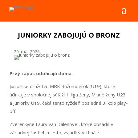
JUNIORKY ZABOJUJÚ O BRONZ
20. máj 2026
Prvý
zápas
odohrajú
doma
.
Juniorské družstvo MBK Ružomberok (U19), ktoré
účinkuje v spoločnej súťaži 1. liga ženy, Mladé ženy U23
a Juniorky U19, čaká tento týždeň posledné 3. kolo play-
off.
Zverenkyne Laury van Dalenovej, ktoré obsadili v
základnej časti 4. miesto, zvládli štvrťfinále