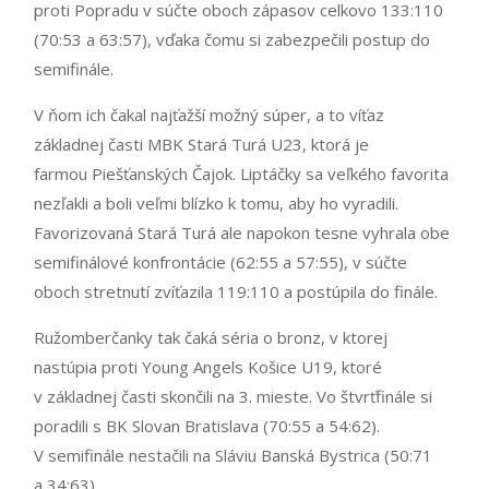
proti Popradu v súčte oboch zápasov celkovo 133:110
(70:53 a 63:57), vďaka čomu si zabezpečili postup do
semifinále.
V ňom ich čakal najťažší možný súper, a to víťaz
základnej časti MBK Stará Turá U23, ktorá je
farmou Piešťanských Čajok. Liptáčky sa veľkého favorita
nezľakli a boli veľmi blízko k tomu, aby ho vyradili.
Favorizovaná Stará Turá ale napokon tesne vyhrala obe
semifinálové konfrontácie (62:55 a 57:55), v súčte
oboch stretnutí zvíťazila 119:110 a postúpila do finále.
Ružomberčanky tak čaká séria o bronz, v ktorej
nastúpia proti Young Angels Košice U19, ktoré
v základnej časti skončili na 3. mieste. Vo štvrťfinále si
poradili s BK Slovan Bratislava (70:55 a 54:62).
V semifinále nestačili na Sláviu Banská Bystrica (50:71
a 34:63).