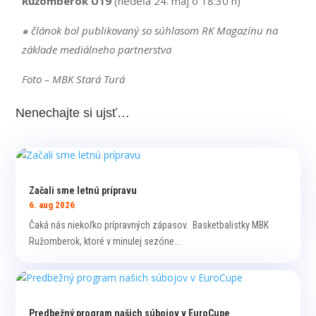
Ružomberok U19
(nedeľa 24. máj o 18:30 h)
⁕ článok bol publikovaný so súhlasom RK Magazínu na
základe mediálneho partnerstva
Foto
– MBK Stará Turá
Nenechajte si ujsť…
Začali sme letnú prípravu
6. aug 2026
Čaká nás niekoľko prípravných zápasov. Basketbalistky MBK
Ružomberok, ktoré v minulej sezóne...
Predbežný program našich súbojov v EuroCupe