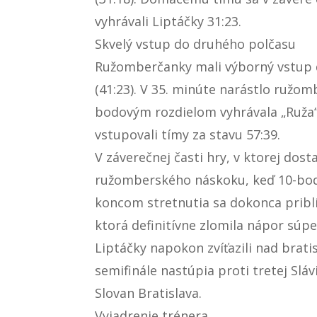
vyhrávali Liptáčky 31:23.
Skvelý vstup do druhého polčasu
Ružomberčanky mali výborný vstup d
(41:23). V 35. minúte narástlo ružo
bodovým rozdielom vyhrávala „Ruža“ 
vstupovali tímy za stavu 57:39.
V záverečnej časti hry, v ktorej dos
ružomberského náskoku, keď 10-bodo
koncom stretnutia sa dokonca priblí
ktorá definitívne zlomila nápor súpe
Liptáčky napokon zvíťazili nad brat
semifinále nastúpia proti tretej Slá
Slovan Bratislava.
Vyjadrenie trénera