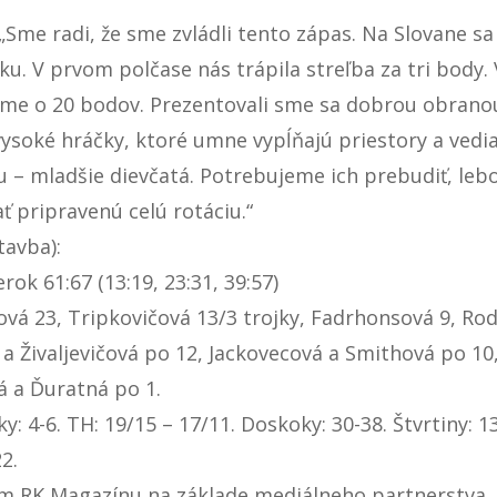
„Sme radi, že sme zvládli tento zápas. Na Slovane s
ku. V prvom polčase nás trápila streľba za tri body. 
 sme o 20 bodov. Prezentovali sme sa dobrou obranou
ysoké hráčky, ktoré umne vypĺňajú priestory a vedia t
u – mladšie dievčatá. Potrebujeme ich prebudiť, le
 pripravenú celú rotáciu.“
tavba):
k 61:67 (13:19, 23:31, 39:57)
ová 23, Tripkovičová 13/3 trojky, Fadrhonsová 9, Ro
Živaljevičová po 12, Jackovecová a Smithová po 10, 
á a Ďuratná po 1.
: 4-6. TH: 19/15 – 17/11. Doskoky: 30-38. Štvrtiny: 13
2.
om RK Magazínu na základe mediálneho partnerstva