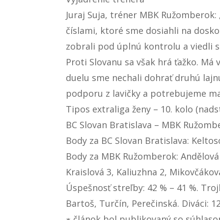
Juraj Suja, tréner MBK Ružomberok: 
číslami, ktoré sme dosiahli na dosko
zobrali pod úplnú kontrolu a viedli
Proti Slovanu sa však hrá ťažko. Má v
duelu sme nechali dohrať druhú lajn
podporu z lavičky a potrebujeme mať
Tipos extraliga ženy – 10. kolo (nads
BC Slovan Bratislava – MBK Ružombero
Body za BC Slovan Bratislava: Keltos
Body za MBK Ružomberok: Andělová a 
Kraislová 3, Kaliuzhna 2, Mikovčákov
Úspešnosť streľby: 42 % – 41 %. Trojky
Bartoš, Turčín, Perečinská. Diváci: 12
⁕ článok bol publikovaný so súhlas