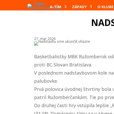
A-TÍM
ZÁPASY
O KLUBE
NADS
21. mar 2026
Basketbalistky MBK Ružomberok odohr
proti BC Slovan Bratislava.
V poslednom nadstavbovom kole nastú
palubovke.
Prvá polovica úvodnej štvrtiny bola
patril Ružomberčankám. Tie po prve
Do druhej časti hry vstúpila lepšie
(31:18). Domácemu tímu sa v závere 