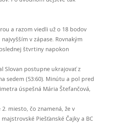
ou a razom viedli už o 18 bodov
ch najvyšším v zápase. Rovnakým
oslednej štvrtiny napokon
čal Slovan postupne ukrajovať z
a sedem (53:60). Minútu a pol pred
erimetra úspešná Mária Štefančová,
 2. miesto, čo znamená, že v
ia majstrovské Piešťanské Čajky a BC