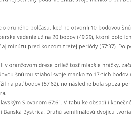
o druhého polčasu, keď ho otvorili 10-bodovou šnúr
mberské vedenie už na 20 bodov (49:29), ktoré bolo i
aj minútu pred koncom tretej periódy (57:37). Do p
tali v oranžovom drese príležitosť mladšie hráčky, za
vou šnúrou stiahol svoje manko zo 17-tich bodov n
žil na päť bodov (57:62), no následne bola spoza p
ra.
islavským Slovanom 67:61. V tabuľke obsadili konečné
vii Banská Bystrica. Druhú semifinálovú dvojicu tvor