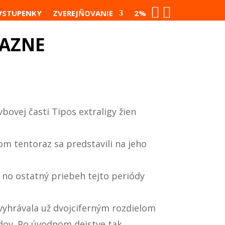


VSTUPENKY
ZVEREJŇOVANIE
2%
ŤAZNE
ovej časti Tipos extraligy žien
om tentoraz sa predstavili na jeho
 no ostatný priebeh tejto periódy
 vyhrávala už dvojciferným rozdielom
odov. Po úvodnom dejstve tak