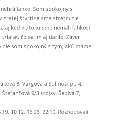
a nehrá ľahko. Som spokojný s
V tretej štvrtine sme stretnutie
, aj keď v útoku sme nemali ľahkosť.
riafať, čo sa im aj darilo. Záver
bo nie som spokojný s tým, akú máme
dáková 8, Vargová a Solmoši po 4.
Štefančová 9/3 trojky, Šedivá 7,
:19, 10:12, 16:26, 22:10. Rozhodovali: