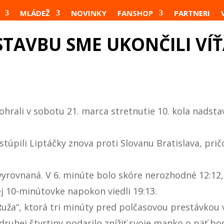
MLÁDEŽ
NOVINKY
FANSHOP
PARTNERI
TAVBU SME UKONČILI VÍ
ali v sobotu 21. marca stretnutie 10. kola nadstavb
pili Liptáčky znova proti Slovanu Bratislava, prič
 vyrovnaná. V 6. minúte bolo skóre nerozhodné 12:12,
j 10-minútovke napokon viedli 19:13.
 „Ruža“, ktorá tri minúty pred polčasovou prestávkou
druhej štvrtiny podarilo znížiť svoje manko o päť b