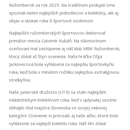
Ružomberok za rok 2025. Na tradičnom podujatí sme
spoznali nielen najlepších jednotlivcov a kolektívy, ale aj
objav a skokan roka či športové osobnosti.
Najlepších ružomberských športovcov dekoroval
primátor mesta Ľubomír Kubáň. Na slávnostnom
oceňovaní mal zastúpenie aj náš klub MBK Ružomberok,
ktorý získal až štyri ocenenia. Naša hráčka Oľga
Jackovecová bola vyhlásená za najlepšiu športovkyňu
roka, keď bola v minulom ročníku najlepšou extraligovou
strelkyňou.
Naše juniorské družstvo (U19) sa stalo najlepším
mládežníckym kolektívom roka, keď v uplynulej sezóne
obhájilo titul majstra Slovenska vo svojej vekovej
kategórii. Ocenenie si prevzalo aj naše áčko, ktoré bolo
vyhlásené za najlepší kolektív roka. Náš tím získal