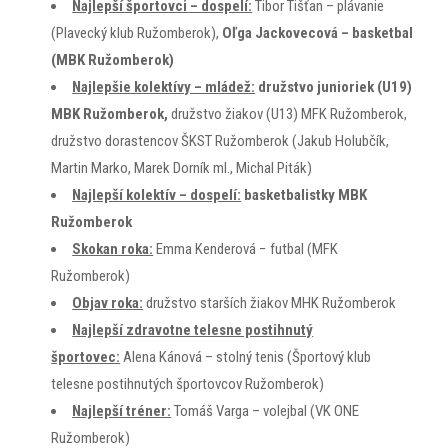
Najlepší športovci – dospelí:
Tibor Tišťan – plávanie
(Plavecký klub Ružomberok),
Oľga Jackovecová – basketbal
(MBK Ružomberok)
Najlepšie kolektívy – mládež:
družstvo junioriek (U19)
MBK Ružomberok,
družstvo žiakov (U13) MFK Ružomberok,
družstvo dorastencov ŠKST Ružomberok (Jakub Holubčík,
Martin Marko, Marek Dorník ml., Michal Piták)
Najlepší kolektív – dospelí:
basketbalistky MBK
Ružomberok
Skokan roka:
Emma Kenderová − futbal (MFK
Ružomberok)
Objav roka:
družstvo starších žiakov MHK Ružomberok
Najlepší zdravotne telesne postihnutý
športovec:
Alena Kánová – stolný tenis (Športový klub
telesne postihnutých športovcov Ružomberok)
Najlepší tréner:
Tomáš Varga – volejbal (VK ONE
Ružomberok)