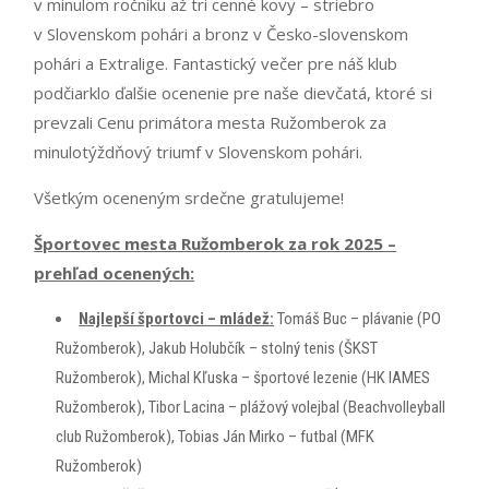
v minulom ročníku až tri cenné kovy – striebro
v Slovenskom pohári a bronz v Česko-slovenskom
pohári a Extralige. Fantastický večer pre náš klub
podčiarklo ďalšie ocenenie pre naše dievčatá, ktoré si
prevzali Cenu primátora mesta Ružomberok za
minulotýždňový triumf v Slovenskom pohári.
Všetkým oceneným srdečne gratulujeme!
Športovec mesta Ružomberok za rok 2025 –
prehľad ocenených:
Najlepší športovci – mládež:
Tomáš Buc – plávanie (PO
Ružomberok), Jakub Holubčík – stolný tenis (ŠKST
Ružomberok), Michal Kľuska – športové lezenie (HK IAMES
Ružomberok), Tibor Lacina – plážový volejbal (Beachvolleyball
club Ružomberok), Tobias Ján Mirko – futbal (MFK
Ružomberok)