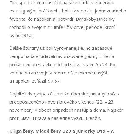
Tím spod Urpína nastúpil na stretnutie s viacerými
extraligovými hráčkami a bol tak v pozícii jednoznačného
favorita, čo napokon aj potvrdil. Banskobystričanky
rozhodli o svojom triumfe už v prvej perióde, ktorú
ovládli 31:5.
Ďalšie štvrtiny už boli vyrovnanejšie, no zápasové
tempo naďalej udávali favorizované „pumy“. Tie na
polčasovú prestávku odchádzali za stavu 55:24. Po
zmene strán svoje vedenie ešte mierne navýšili
a napokon zvíťazili 97:57.
Najbližší dvojzápas čaká ružomberské juniorky počas
predposledného novembrového víkendu (22. – 23.
november). V oboch prípadoch nastúpia doma. Najskôr
proti Slávii Trnava a následne vyzvú Trenčín.
I. liga ženy, Mladé ženy U23 a Juniorky U19 – 7.