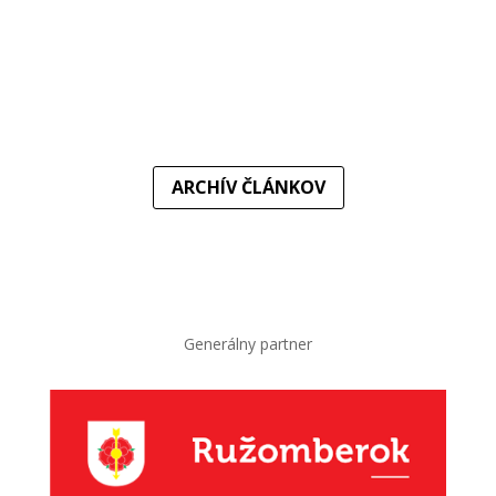
Do elitnej súťaže sa vraciame po troch rokoch. Súpermi
basketbalistiek MBK Ružomberok v...
ARCHÍV ČLÁNKOV
Generálny partner