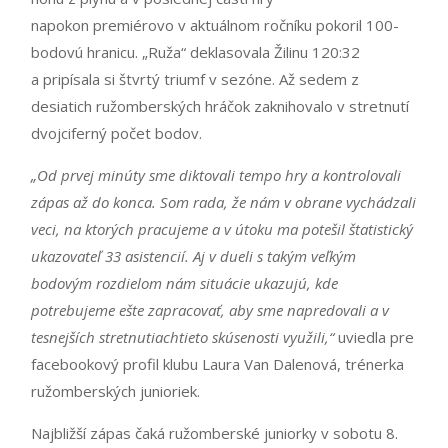
napokon premiérovo v aktuálnom ročníku pokoril 100-
bodovú hranicu. „Ruža“ deklasovala Žilinu 120:32
a pripísala si štvrtý triumf v sezóne. Až sedem z
desiatich ružomberských hráčok zaknihovalo v stretnutí
dvojciferný počet bodov.
„Od prvej minúty sme diktovali tempo hry a kontrolovali
zápas až do konca. Som rada, že nám v obrane vychádzali
veci, na ktorých pracujeme a v útoku ma potešil štatistický
ukazovateľ 33 asistencií. Aj v
dueli
s takým veľkým
bodovým rozdielom nám situácie ukazujú, kde
potrebujeme ešte zapracovať, aby sme napredovali a v
tesnejších
stretnutiach
tieto skúsenosti využili,“
uviedla pre
facebookový profil klubu Laura Van Dalenová, trénerka
ružomberských junioriek.
Najbližší zápas čaká ružomberské juniorky v sobotu 8.