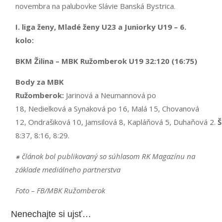
novembra na palubovke Slávie Banská Bystrica.
I. liga ženy, Mladé ženy U23 a Juniorky U19 – 6.
kolo:
BKM Žilina – MBK Ružomberok U19 32:120 (16:75)
Body za MBK
Ružomberok:
Jarinová a Neumannová po
18, Nedielková a Synaková po 16, Malá 15, Chovanová
12, Ondrašiková 10, Jamsilová 8, Kapláňová 5, Duhaňová 2.
Š
8:37, 8:16, 8:29.
⁕ článok bol publikovaný so súhlasom RK Magazínu na
základe mediálneho partnerstva
F
oto
–
FB/MBK Ružomberok
Nenechajte si ujsť…