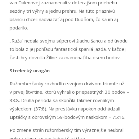
van Dalenovej zaznamenali v doterajšom priebehu
sezóny tri výhry a jednu prehru. Na túto priaznivú
bilanciu chceli nadviazať aj pod Dubňom, čo sa im aj
podarilo.
„Ruža“ nedala svojmu súperovi žiadnu šancu a od úvodu
to bola z jej pohľadu fantastická spanilá jazda. V každej
časti hry dovolila Žiline zaznamenať iba osem bodov.
Strelecký uragán
Ružomberčanky rozhodli o svojom drvivom triumfe už
v prvej štvrtine, ktorú vyhrali o priepastných 30 bodov –
38:8. Druhá perióda sa skončila takmer rovnakým
výsledkom (37:8). Na prestávku napokon odchádzali
Liptáčky s obrovským 59-bodovým náskokom – 75:16.
Po zmene strán ružomberský tím výraznejšie neubral
nohu z plynu a v poslednej časti hry