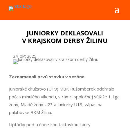
JUNIORKY DEKLASOVALI
V KRAJSKOM DERBY ŽILINU
24. okt 2025
Z
aznamenali prvú stovku v sezóne.
Juniorské družstvo (U19) MBK Ružomberok odohralo
počas minulého víkendu, v rámci spoločnej súťaže 1. liga
ženy, Mladé ženy U23 a Juniorky U19, zápas na
palubovke BKM Žilina.
Liptáčky pod trénerskou taktovkou Laury