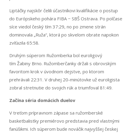
Liptáčky najskôr čelili účastníkovi kvalifikácie o postup
do Európskeho pohára FIBA − SBŠ Ostrava. Po polčase
síce viedol český tím 37:29, no po zmene strán
dominovala „Ruža“, ktorá po skvelom obrate napokon
zvíťazila 65:58.
Druhým súperom Ružomberka bol euroligový
tím Žabiny Brno. Ružomberčanky držali s obrovským
favoritom krok v úvodnom dejstve, po ktorom
prehrávali 22:31. V druhej 20-minútovke už euroligista
zobral stretnutie do svojich rúk a triumfoval 81:49.
Začína séria domácich duelov
V treťom prípravnom zápase sa ružomberské
basketbalistky premiérovo predstavia pred vlastnými
fanúšikmi. Ich súperom bude nováčik najvyššej českej