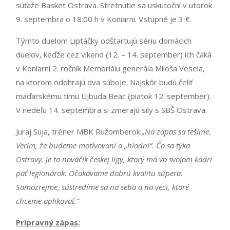
súťaže Basket Ostrava. Stretnutie sa uskutoční v utorok
9. septembra o 18:00 h v Koniarni. Vstupné je 3 €.
Týmto duelom Liptáčky odštartujú sériu domácich
duelov, keďže cez víkend (12. – 14. september) ich čaká
v Koniarni 2. ročník Memoriálu generála Miloša Vesela,
na ktorom odohrajú dva súboje. Najskôr budú čeliť
maďarskému tímu Ujbuda Beac (piatok 12. september).
V nedeľu 14. septembra si zmerajú sily s SBŠ Ostrava.
Juraj Suja, tréner MBK Ružomberok:
„Na zápas sa tešíme.
Verím, že budeme motivovaní a „hladní“. Čo sa týka
Ostravy, je to nováčik českej ligy, ktorý má vo svojom kádri
päť legionárok. Očakávame dobrú kvalitu súpera.
Samozrejme, sústredíme sa na seba a na veci, ktoré
chceme aplikovať.“
Prípravný zápas: