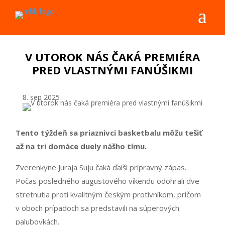
V UTOROK NÁS ČAKÁ PREMIÉRA
PRED VLASTNÝMI FANÚŠIKMI
8. sep 2025
Tento týždeň sa priaznivci basketbalu môžu tešiť
až na tri domáce duely nášho tímu.
Zverenkyne Juraja Suju čaká ďalší prípravný zápas.
Počas posledného augustového víkendu odohrali dve
stretnutia proti kvalitným českým protivníkom, pričom
v oboch prípadoch sa predstavili na súperových
palubovkách.