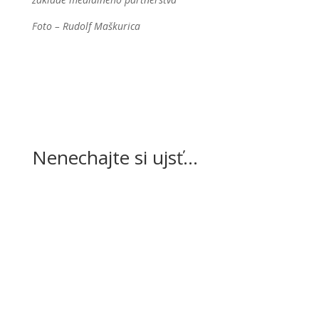
Foto –
Rudolf Maškurica
Nenechajte si ujsť…
Čaká nás niekoľko prípravných zápasov.
Basketbalistky MBK Ružomberok, ktoré
v minulej sezóne...