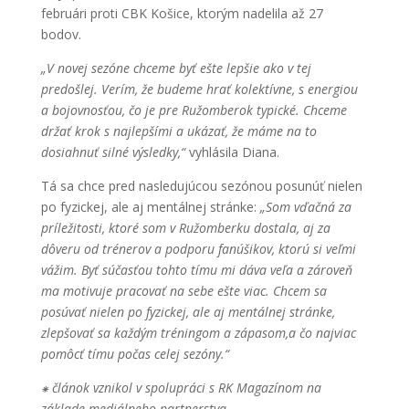
februári proti CBK Košice, ktorým nadelila až 27
bodov.
„
V novej sezóne chceme byť ešte lepšie ako v tej
predošlej. Verím, že budeme hrať kolektívne, s energiou
a bojovnosťou, čo je pre Ružomberok typické. Chceme
držať krok s najlepšími a ukázať, že máme na to
dosiahnuť silné výsledky
,“
vyhlásila Diana.
Tá sa chce pred nasledujúcou sezónou posunúť nielen
po fyzickej, ale aj mentálnej stránke:
„
Som vďačná za
príležitosti, ktoré som v Ružomberku dostala, aj za
dôveru od trénerov a podporu fanúšikov, ktorú si veľmi
vážim. Byť súčasťou tohto tímu mi dáva veľa a zároveň
ma motivuje pracovať na sebe ešte viac. Chcem sa
posúvať nielen po fyzickej, ale aj mentálnej stránke,
zlepšovať sa každým tréningom a
zápasom
,
a čo najviac
pomôcť tímu počas celej sezóny.
“
⁕ článok vznikol v spolupráci s RK Magazínom na
základe mediálneho partnerstva