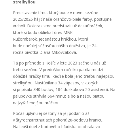
strelkyňou.
Predstavenie tímu, ktorý bude v novej sezóne
2025/2026 hájiť naše oranžovo-biele farby, postupne
vrcholí. Doteraz sme predstavili už desať hráčok,
ktoré si budú obliekať dres MBK
Ružomberok. Jedenástou hráčkou, ktorá
bude naďalej súčasťou nášho družstva, je 24-
ročná pivotka Diana Mikovčáková.
Tá po príchode z Košíc v lete 2023 začne u nás už
tretiu sezónu. V predošlom ročníku patrila medzi
dôležité hráčky tímu, keďže bola jeho treťou najlepšou
strelkyňou. Nastúpilana 34 zápasov, v ktorých
si pripísala 340 bodov, 184 doskokova 20 asistencií. Na
palubovke strávila 664 minút a bola našou piatou
najvyťaženejšou hráčkou.
Počas uplynulej sezóny sa jej podarilo až
v štyrochstretnutiach pokoriť 20-bodovú hranicu.
Najlepší duel z bodového hľadiska odohrala vo