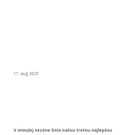
bude naďalej obliekať
náš dres
11. aug 2025
V minulej sezóne bola našou treťou najlepšou