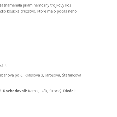
á zaznamenala priam nemožný trojkový kôš
ládlo košické družstvo, ktoré malo počas neho
ká 4.
rbanová po 6, Kraislová 3, Jarošová, Štefančová
8.
Rozhodovali:
Karnis, Izák, Sirocký.
Diváci: