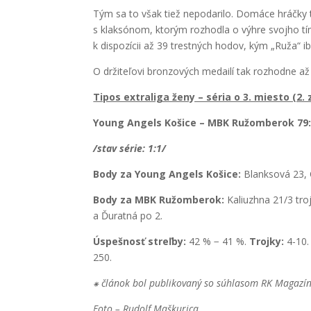
Tým sa to však tiež nepodarilo. Domáce hráčky
s klaksónom, ktorým rozhodla o výhre svojho tí
k dispozícii až 39 trestných hodov, kým „Ruža“ ib
O držiteľovi bronzových medailí tak rozhodne až t
Tipos extraliga ženy – séria o 3. miesto (2. 
Young Angels Košice – MBK Ružomberok 79:76
/stav série: 1:1/
Body za Young Angels Košice:
Blanksová 23, 
Body za MBK Ružomberok:
Kaliuzhna 21/3 tro
a Ďuratná po 2.
Úspešnosť streľby:
42 % − 41 %.
Trojky:
4-10.
250.
⁕ článok bol publikovaný so súhlasom RK Magazí
Foto – Rudolf Maškurica