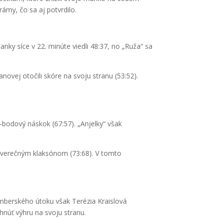
ámy, čo sa aj potvrdilo.
nky síce v 22. minúte viedli 48:37, no „Ruža“ sa
ovej otočili skóre na svoju stranu (53:52).
0-bodový náskok (67:57). „Anjelky“ však
 záverečným klaksónom (73:68). V tomto
mberského útoku však Terézia Kraislová
rhnúť výhru na svoju stranu.