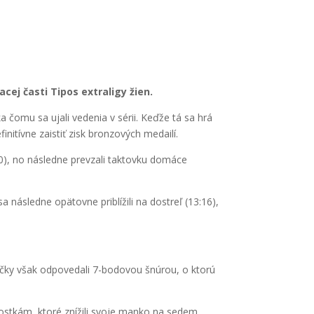
cej časti Tipos extraligy žien.
 čomu sa ujali vedenia v sérii. Keďže tá sa hrá
nitívne zaistiť zisk bronzových medailí.
:0), no následne prevzali taktovku domáce
a následne opätovne priblížili na dostreľ (13:16),
táčky však odpovedali 7-bodovou šnúrou, o ktorú
 hostkám, ktoré znížili svoje manko na sedem