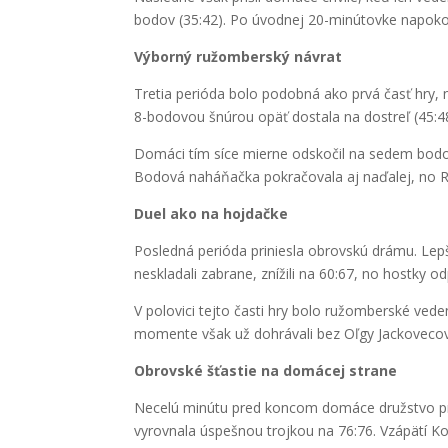
bodov (35:42). Po úvodnej 20-minútovke napokon 
Výborný ružomberský návrat
Tretia perióda bolo podobná ako prvá časť hry, n
8-bodovou šnúrou opäť dostala na dostreľ (45:4
Domáci tím síce mierne odskočil na sedem bodov 
Bodová naháňačka pokračovala aj naďalej, no R
Duel ako na hojdačke
Posledná perióda priniesla obrovskú drámu. Lepši
neskladali zabrane, znížili na 60:67, no hostky o
V polovici tejto časti hry bolo ružomberské ved
momente však už dohrávali bez Oľgy Jackovecove
Obrovské šťastie na domácej strane
Necelú minútu pred koncom domáce družstvo pre
vyrovnala úspešnou trojkou na 76:76. Vzápätí Koš