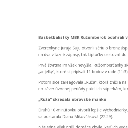
Basketbalistky MBK Ružomberok odohrali v st
Zverenkyne Juraja Suju otvorili sériu o bronz ús
na dva víťazné zápasy, tak Liptáčky cestovali do
Prvá štvrtina im však nevyšla. Ružomberčanky s
„anjelky“, ktoré si pripísali 11 bodov v rade (11:3)
Potom síce zareagovala „Ruža“, ktorá znížila na r
no záver úvodnej periódy patril ich súperkám, kto
„Ruža“ skresala obrovské manko
Druhú 10-minútovku otvorili lepšie východniarky
sa postarala Diana Mikovčáková (22:29).
Následne však prišli domáce chvíle, keď ich vede