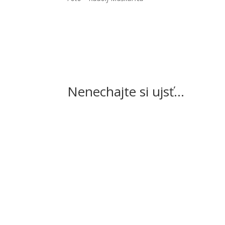
Nenechajte si ujsť…
Čaká nás niekoľko prípravných zápasov. Bask