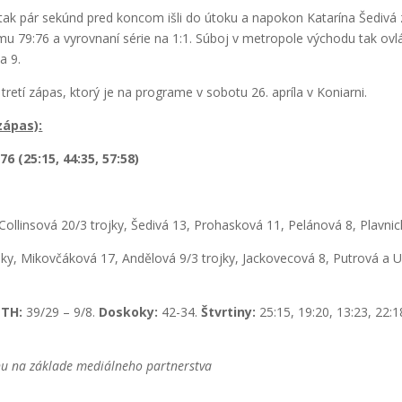
 tak pár sekúnd pred koncom išli do útoku a napokon Katarína Šediv
mu 79:76 a vyrovnaní série na 1:1. Súboj v metropole východu tak ov
a 9.
retí zápas, ktorý je na programe v sobotu 26. apríla v Koniarni.
zápas):
 (25:15, 44:35, 57:58)
Collinsová 20/3 trojky, Šedivá 13, Prohasková 11, Pelánová 8, Plavnic
jky, Mikovčáková 17, Andělová 9/3 trojky, Jackovecová 8, Putrová a U
TH:
39/29 – 9/8.
Doskoky:
42-34.
Štvrtiny:
25:15, 19:20, 13:23, 22:1
nu na základe mediálneho partnerstva