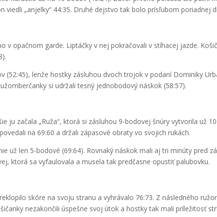
viedli „anjelky“ 44:35. Druhé dejstvo tak bolo prísľubom poriadnej dr
o v opačnom garde. Liptáčky v nej pokračovali v stíhacej jazde. Košiča
8).
(52:45), lenže hostky zásluhou dvoch trojok v podaní Dominiky Urban
užomberčanky si udržali tesný jednobodový náskok (58:57).
e ju začala „Ruža“, ktorá si zásluhou 9-bodovej šnúry vytvorila už 1
dpovedali na 69:60 a držali zápasové obraty vo svojich rukách.
enie už len 5-bodové (69:64). Rovnaký náskok mali aj tri minúty pred
j, ktorá sa vyfaulovala a musela tak predčasne opustiť palubovku.
klopilo skóre na svoju stranu a vyhrávalo 76:73. Z následného ružo
ičanky nezakončili úspešne svoj útok a hostky tak mali príležitosť st