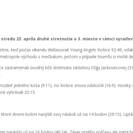
redu 23. apríla druhé stretnutie o 3. miesto v rámci vyraďova
pešne, keď počas víkendu deklasovali Young Angels Košice 92:49, vďaka
 metropole východu s mečbalom, pričom v prípade triumfu si mohli defi
íce zaznamenali úvodný kôš stretnutia zásluhou Oľgy Jackovecovej (3
.
ozdiel jedného koša (9:11), no Košice znova odskočili (16:9). Hostky s
ré vyhrávali 25:15.
, ktoré dvomi košmi navýšili svoj náskok už na 14 bodov (29:15). Lip
nie narástlo už na 16 bodov (40:24). Záver prvého polčasu ale patril