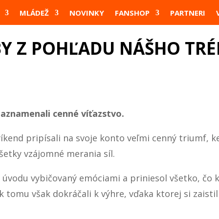
MLÁDEŽ
NOVINKY
FANSHOP
PARTNERI
Y Z POHĽADU NÁŠHO TR
znamenali cenné víťazstvo.
kend pripísali na svoje konto veľmi cenný triumf, k
 všetky vzájomné merania síl.
úvodu vybičovaný emóciami a priniesol všetko, čo k 
 tomu však dokráčali k výhre, vďaka ktorej si zaistil