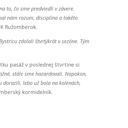
a to, čo sme predviedli v závere.
bal nám rozum, disciplína a takéto
MBK Ružomberok.
ystricu zdolali štvrtýkrát v sezóne. Tým
tku pasáž v poslednej štvrtine si
lažné, stále sme hazardovali. Napokon,
 dorazili, lebo už bola na kolenách,
mberský kormidelník.