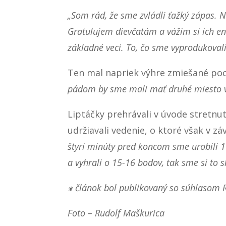
„Som rád, že sme zvládli ťažký zápas. 
Gratulujem dievčatám a vážim si ich ene
základné veci. To, čo sme vyprodukovali
Ten mal napriek výhre zmiešané poc
pádom by sme mali mať druhé miesto v
Liptáčky prehrávali v úvode stretnuti
udržiavali vedenie, o ktoré však v zá
štyri minúty pred koncom sme urobili 11
a vyhrali o 15-16 bodov, tak sme si to s
⁕ článok bol publikovaný so súhlasom
Foto – Rudolf Maškurica