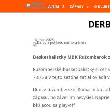
A-TÍM
ZÁPASY
O KLUBE
DERB
16. mar 2025
Basketbalistky MBK Ružomberok za
Ružomberské basketbalistky si cez ví
78:75 a v tejto sezóne zatiaľ ovládli
Duel v ružomberskej Koniarni bol od 
zápasu, no záver im nevyšiel. Napriek
blížiacou sa play-off.