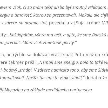
Neviem však, či sa mám tešiť alebo byť smutný vzhľadom n
rgiu a tímovosť, ktorou sa prezentovali. Makali, ale chý
 v závere, sa nesmie stať,
povedalJuraj Suja, tréner 
ity:
„Každopádne, výhra ma teší, a aj to, že sme Banskú B
o „vrecku“. Mám však zmiešané pocity.“
a, no rýchlo sa dokázali vrátiť späť. Potom až na krá
vere takmer prišli.
„Nemali sme energiu, bolo to také v
-bodový „trhák“. V závere namiesto toho, aby sme Sláviu
komplikovali. Našťastie sme to však zvládli,“
dodal ružo
 RK Magazínu na základe mediálneho partnerstva