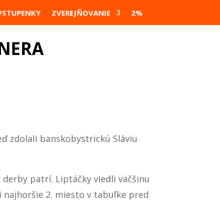
VSTUPENKY
ZVEREJŇOVANIE
2%
ÉNERA
eď zdolali banskobystrickú Sláviu
derby patrí. Liptáčky viedli väčšinu
i najhoršie 2. miesto v tabuľke pred