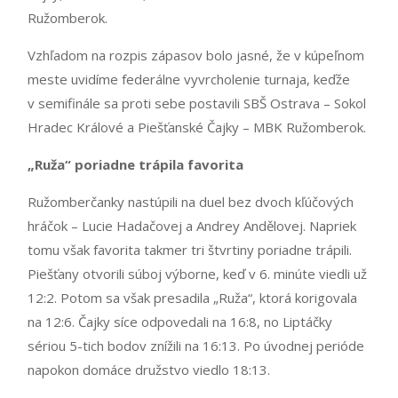
Ružomberok.
Vzhľadom na rozpis zápasov bolo jasné, že v kúpeľnom
meste uvidíme federálne vyvrcholenie turnaja, keďže
v semifinále sa proti sebe postavili SBŠ Ostrava – Sokol
Hradec Králové a Piešťanské Čajky – MBK Ružomberok.
„Ruža“ poriadne trápila favorita
Ružomberčanky nastúpili na duel bez dvoch kľúčových
hráčok – Lucie Hadačovej a Andrey Andělovej. Napriek
tomu však favorita takmer tri štvrtiny poriadne trápili.
Piešťany otvorili súboj výborne, keď v 6. minúte viedli už
12:2. Potom sa však presadila „Ruža“, ktorá korigovala
na 12:6. Čajky síce odpovedali na 16:8, no Liptáčky
sériou 5-tich bodov znížili na 16:13. Po úvodnej perióde
napokon domáce družstvo viedlo 18:13.