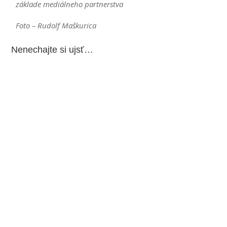
základe mediálneho partnerstva
Foto – Rudolf Maškurica
Nenechajte si ujsť…
Čaká nás niekoľko prípravných zápasov. Basketbalistky MBK
Ružomberok, ktoré v minulej sezóne...
Čaká nás porcia šiestich atraktívnych stretnutí. Na štvrtkovom