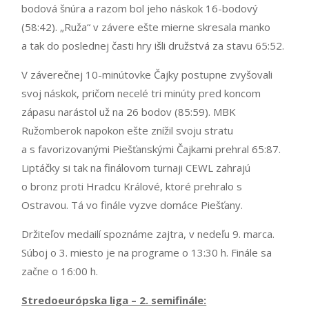
bodová šnúra a razom bol jeho náskok 16-bodový
(58:42). „Ruža“ v závere ešte mierne skresala manko
a tak do poslednej časti hry išli družstvá za stavu 65:52.
V záverečnej 10-minútovke Čajky postupne zvyšovali
svoj náskok, pričom necelé tri minúty pred koncom
zápasu narástol už na 26 bodov (85:59). MBK
Ružomberok napokon ešte znížil svoju stratu
a s favorizovanými Piešťanskými Čajkami prehral 65:87.
Liptáčky si tak na finálovom turnaji CEWL zahrajú
o bronz proti Hradcu Králové, ktoré prehralo s
Ostravou. Tá vo finále vyzve domáce Piešťany.
Držiteľov medailí spoznáme zajtra, v nedeľu 9. marca.
Súboj o 3. miesto je na programe o 13:30 h. Finále sa
začne o 16:00 h.
Stredoeurópska liga – 2. semifinále: