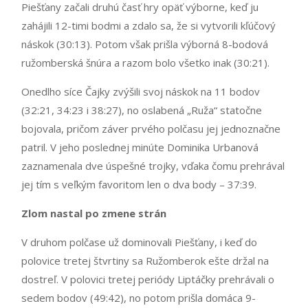
Piešťany začali druhú časť hry opäť výborne, keď ju
zahájili 12-timi bodmi a zdalo sa, že si vytvorili kľúčový
náskok (30:13). Potom však prišla výborná 8-bodová
ružomberská šnúra a razom bolo všetko inak (30:21).
Onedlho síce Čajky zvýšili svoj náskok na 11 bodov
(32:21, 34:23 i 38:27), no oslabená „Ruža“ statočne
bojovala, pričom záver prvého polčasu jej jednoznačne
patril. V jeho poslednej minúte Dominika Urbanová
zaznamenala dve úspešné trojky, vďaka čomu prehrával
jej tím s veľkým favoritom len o dva body – 37:39.
Zlom nastal po zmene strán
V druhom polčase už dominovali Piešťany, i keď do
polovice tretej štvrtiny sa Ružomberok ešte držal na
dostreľ. V polovici tretej periódy Liptáčky prehrávali o
sedem bodov (49:42), no potom prišla domáca 9-