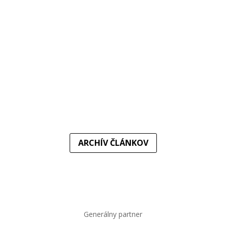
žrebe Európskeho pohára...
Do elitnej súťaže sa vraciame po troch rokoch. Súpermi
basketbalistiek MBK Ružomberok v...
ARCHÍV ČLÁNKOV
Generálny partner