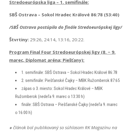
Stredoeurópska liga – 1. semifinále:
SBŠ Ostrava – Sokol Hradec Králové 86:78 (53:40)
/SBŠ Ostrava postúpila do finále Stredoeurópskej ligy/
Štvrtiny:
29:26, 24:14, 13:16, 20:22.
Program Final Four Stredoeurópskej ligy (8. − 9.
marec, Diplomat aréna; Piešťany):
1. semifinále: SBŠ Ostrava – Sokol Hradec Králové 86:78
2. semifinále: Piešťanské Čajky – MBK Ružomberok 87:65
zápas o 3. miesto: Sokol Hradec Králové – MBK
Ružomberok (nedeľa 9. marec o 13:30 h)
finále: SBŠ Ostrava – Piešťanské Čajky (nedeľa 9. marec
o 16:00 h)
⁕ článok bol publikovaný so súhlasom RK Magazínu na