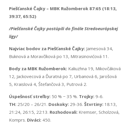
Piešťanské Čajky – MBK Ružomberok 87:65 (18:13,
39:37, 65:52)
/Piešťanské Čajky
postúpili do finále Stredoeurópskej
ligy/
Najviac bodov za Piešťanské Čajky:
Jamesová 34,
Buknová a Moravčíková po 13, Mitrasinovićová 11.
Body za MBK Ružomberok:
Kaliuzhna 19, Mikovčáková
12, Jackovecová a Ďuratná po 7, Urbanová 6, Jarošová
5, Kraislová 4, Štefančová 3, Putrová 2.
Úspešnosť streľby:
50 % − 35 %.
Trojky:
9-6.
TH:
25/20 – 26/21.
Doskoky:
29-36.
Štvrtiny:
18:13,
21:24, 26:15, 22:13.
Rozhodovali:
Kremser, Scholzová,
Komprs.
Diváci:
450.