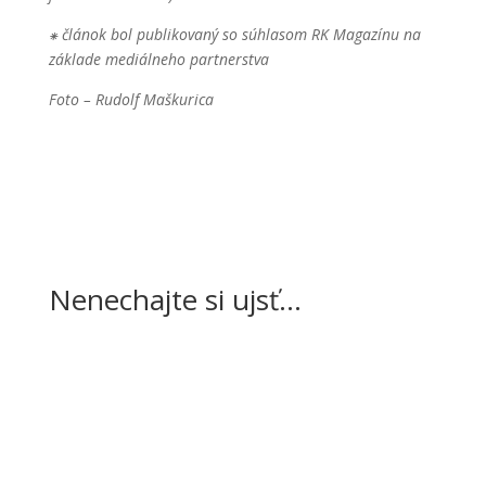
⁕ článok bol publikovaný so súhlasom RK Magazínu na
základe mediálneho partnerstva
Foto – Rudolf Maškurica
Nenechajte si ujsť…
Čaká nás niekoľko prípravných zápasov.