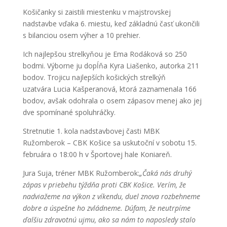
Košičanky si zaistili miestenku v majstrovskej
nadstavbe vďaka 6. miestu, keď základnú časť ukončili
s bilanciou osem výher a 10 prehier.
Ich najlepšou strelkyňou je Ema Rodáková so 250
bodmi. Výborne ju dopĺňa Kyra Liašenko, autorka 211
bodov. Trojicu najlepších košických strelkýň
uzatvára Lucia Kašperanová, ktorá zaznamenala 166
bodov, avšak odohrala o osem zápasov menej ako jej
dve spomínané spoluhráčky.
Stretnutie 1. kola nadstavbovej časti MBK
Ružomberok – CBK Košice sa uskutoční v sobotu 15.
februára o 18:00 h v Športovej hale Koniareň.
Jura Suja, tréner MBK Ružomberok:
„Čaká nás druhý
zápas v priebehu týždňa proti CBK Košice. Verím, že
nadviažeme na výkon z víkendu, duel znova rozbehneme
dobre a úspešne ho zvládneme. Dúfam, že neutrpíme
ďalšiu zdravotnú ujmu, ako sa nám to naposledy stalo