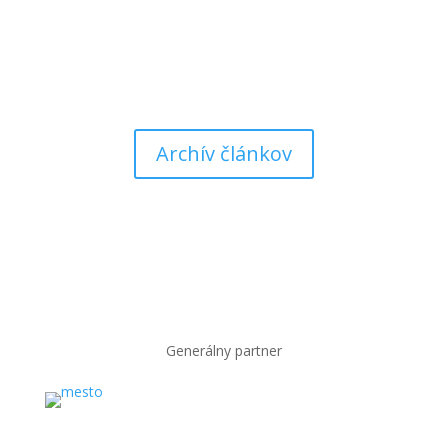
Do elitnej súťaže sa vraciame po troch rokoch.
Súpermi basketbalistiek MBK Ružomberok v...
Archív článkov
Generálny partner