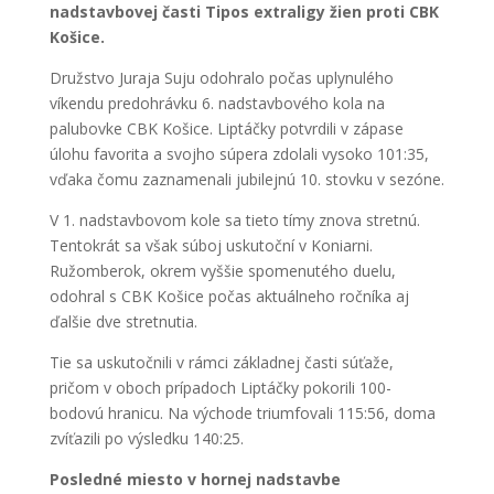
nadstavbovej časti Tipos extraligy žien proti CBK
Košice.
Družstvo Juraja Suju odohralo počas uplynulého
víkendu predohrávku 6. nadstavbového kola na
palubovke CBK Košice. Liptáčky potvrdili v zápase
úlohu favorita a svojho súpera zdolali vysoko 101:35,
vďaka čomu zaznamenali jubilejnú 10. stovku v sezóne.
V 1. nadstavbovom kole sa tieto tímy znova stretnú.
Tentokrát sa však súboj uskutoční v Koniarni.
Ružomberok, okrem vyššie spomenutého duelu,
odohral s CBK Košice počas aktuálneho ročníka aj
ďalšie dve stretnutia.
Tie sa uskutočnili v rámci základnej časti súťaže,
pričom v oboch prípadoch Liptáčky pokorili 100-
bodovú hranicu. Na východe triumfovali 115:56, doma
zvíťazili po výsledku 140:25.
Posledné miesto v hornej nadstavbe