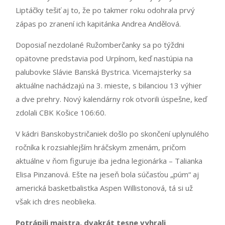
Liptáčky tešiť aj to, že po takmer roku odohrala prvý
zápas po zranení ich kapitánka Andrea Andělová.
Doposiaľ nezdolané Ružomberčanky sa po týždni
opätovne predstavia pod Urpínom, keď nastúpia na
palubovke Slávie Banská Bystrica. Vicemajsterky sa
aktuálne nachádzajú na 3. mieste, s bilanciou 13 výhier
a dve prehry. Nový kalendárny rok otvorili úspešne, keď
zdolali CBK Košice 106:60.
V kádri Banskobystričaniek došlo po skončení uplynulého
ročníka k rozsiahlejším hráčskym zmenám, pričom
aktuálne v ňom figuruje iba jedna legionárka – Talianka
Elisa Pinzanová. Ešte na jeseň bola súčasťou „púm“ aj
americká basketbalistka Aspen Willistonová, tá si už
však ich dres neoblieka.
Potrápili majstra, dvakrát tesne vyhrali