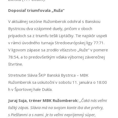
Doposiaľ triumfovala „Ruža“
V aktuálnej sezóne Ružomberok odohral s Banskou
Bystricou dva vzájomné duely, pričom v oboch
prípadoch sa z triumfu tešili Liptáčky. Tie najskôr uspeli
v rámci úvodného turnaja Stredoeurópskej ligy 77:71.
V ligovom zápase sa zrodilo víťazstvo „Ruže“ v pomere
78:54, a to predovšetkým vďaka výbornej záverečnej
štvrtine.
Stretnutie Slávia ŠKP Banská Bystrica – MBK
Ružomberok sa uskutoční v sobotu 11. januára o 18:00
h v Športovej hale Dukla.
Juraj Suja, tréner MBK Ružomberok:
„Čaká nás veľmi
ťažký zápas. Slávia má na svojom konte iba dve prehry,
s Piešťanmi a s nami. Je to veľmi nepríjemný súper,