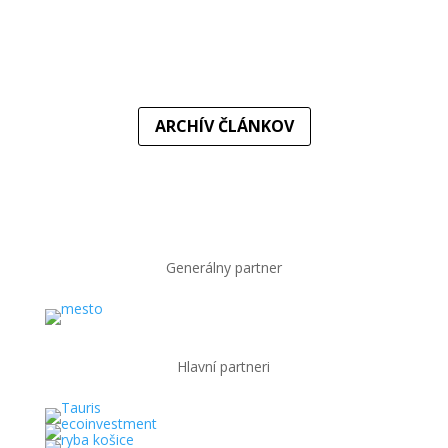
Do elitnej súťaže sa vraciame po troch rokoch. Súpermi
basketbalistiek MBK Ružomberok v...
ARCHÍV ČLÁNKOV
Generálny partner
Hlavní partneri