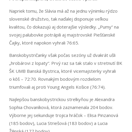
Napriek tomu, že Slávia má až na jednu výnimku rýdzo
slovenské družstvo, tak naďalej disponuje veľkou
kvalitou, čo dokazujú aj doterajšie výsledky. „Pumy“ na
svojej palubovke potrápili aj majstrovské Piešťanské
Čajky, ktoré napokon vyhrali 76:65.
Banskobystričanky však počas sezóny už dvakrát ušli
„hrobárovi z lopaty“. Prvý raz sa tak stalo v stretnutí BK
ŠK UMB Banská Bystrica, ktoré vicemajsterky vyhrali
o kôš – 72:70. Rovnakým bodovým rozdielom
triumfovali aj proti Young Angels Košice (76:74).
Najlepšou banskobystrickou strelkyňou je Alexandra
Sophia Chovaníková, ktorá zaznamenala 204 bodov.
Výborne jej sekunduje trojica hráčok – Elisa Pinzanová
(185 bodov), Lucia Striešová (183 bodov) a Lucia
Žilinská (177 bodov).