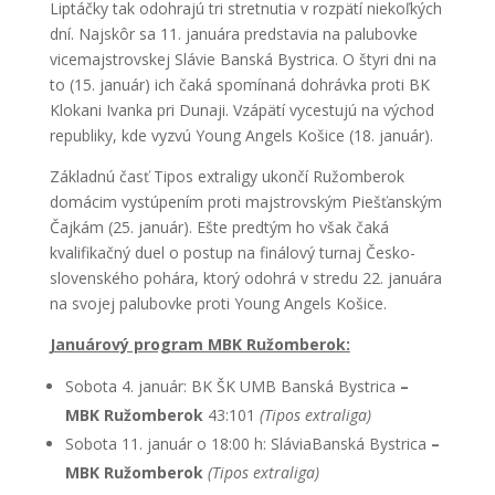
Liptáčky tak odohrajú tri stretnutia v rozpätí niekoľkých
dní. Najskôr sa 11. januára predstavia na palubovke
vicemajstrovskej Slávie Banská Bystrica. O štyri dni na
to (15. január) ich čaká spomínaná dohrávka proti BK
Klokani Ivanka pri Dunaji. Vzápätí vycestujú na východ
republiky, kde vyzvú Young Angels Košice (18. január).
Základnú časť Tipos extraligy ukončí Ružomberok
domácim vystúpením proti majstrovským Piešťanským
Čajkám (25. január). Ešte predtým ho však čaká
kvalifikačný duel o postup na finálový turnaj Česko-
slovenského pohára, ktorý odohrá v stredu 22. januára
na svojej palubovke proti Young Angels Košice.
Januárový program MBK Ružomberok:
Sobota 4. január:
BK ŠK UMB Banská Bystrica
–
MBK Ružomberok
43:101
(Tipos extraliga)
Sobota 11. január o 18:00 h:
SláviaBanská Bystrica
–
MBK Ružomberok
(Tipos extraliga)