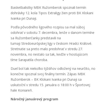
Basketbalistky MBK Ružomberok spoznali termín
dohrávky 12. kola Tipos Extraligy žien proti BK Klokani
Ivanka pri Dunaji.
Podľa pôvodného ligového rozpisu sa mal súboj
odohrať v sobotu 7. decembra, lenže v danom termíne
sa Ružomberčanky predstavili na
turnaji Stredoeurópskej ligy v českom Hradci Králové.
Stretnutie sa preto malo predohrať v stredu 27.
novembra, no nestalo sa tak, keďže v hosťujúcom
tíme šarapatila choroba.
Duel bol tak niekoľko týždňov odložený na neurčito, no
konečne spoznal svoj finálny termín. Zápas MBK
Ružomberok – BK Klokani Ivanka pri Dunaji sa
uskutoční v stredu 15. januára o 18:00 h v Športovej
hale Koniareň.
Náročný januárový program