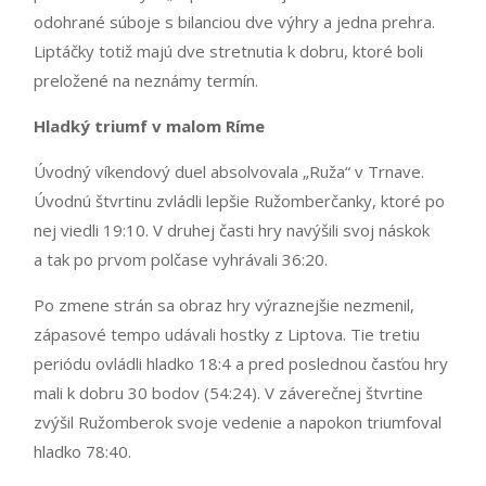
odohrané súboje s bilanciou dve výhry a jedna prehra.
Liptáčky totiž majú dve stretnutia k dobru, ktoré boli
preložené na neznámy termín.
Hladký triumf v malom Ríme
Úvodný víkendový duel absolvovala „Ruža“ v Trnave.
Úvodnú štvrtinu zvládli lepšie Ružomberčanky, ktoré po
nej viedli 19:10. V druhej časti hry navýšili svoj náskok
a tak po prvom polčase vyhrávali 36:20.
Po zmene strán sa obraz hry výraznejšie nezmenil,
zápasové tempo udávali hostky z Liptova. Tie tretiu
periódu ovládli hladko 18:4 a pred poslednou časťou hry
mali k dobru 30 bodov (54:24). V záverečnej štvrtine
zvýšil Ružomberok svoje vedenie a napokon triumfoval
hladko 78:40.