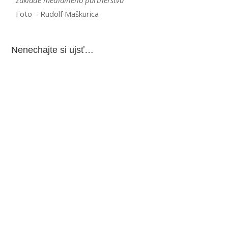
základe mediálneho partnerstva
Foto – Rudolf Maškurica
Nenechajte si ujsť…
Čaká nás niekoľko prípravných zápasov. Basketbalistky MBK
Ružomberok, ktoré v minulej sezóne...
Čaká nás porcia šiestich atraktívnych stretnutí. Na štvrtkovom