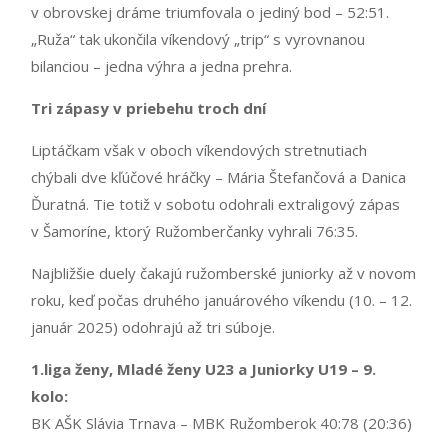
v obrovskej dráme triumfovala o jediný bod – 52:51.
„Ruža“ tak ukončila víkendový „trip“ s vyrovnanou
bilanciou – jedna výhra a jedna prehra.
Tri zápasy v priebehu troch dní
Liptáčkam však v oboch víkendových stretnutiach
chýbali dve kľúčové hráčky – Mária Štefančová a Danica
Ďuratná. Tie totiž v sobotu odohrali extraligový zápas
v Šamoríne, ktorý Ružomberčanky vyhrali 76:35.
Najbližšie duely čakajú ružomberské juniorky až v novom
roku, keď počas druhého januárového víkendu (10. – 12.
január 2025) odohrajú až tri súboje.
1.liga ženy, Mladé ženy U23 a Juniorky U19 – 9.
kolo:
BK AŠK Slávia Trnava – MBK Ružomberok 40:78 (20:36)