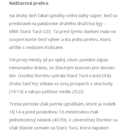
Nešťastná prehra
Na druhý deň čakal Liptáčky veľmi ťažký súper, keď sa
predstavili na palubovke druhého družstva ligy –
MBK Stará Turá U23. Tá pred týmto duelom mala na
svojom konte šesť výhier a iba jednu prehru, ktorú
utŕžila s vedúcimi Košicami.
Od prvej minúty až po úplný záver ponúkol zápas
mimoriadnu drámu, so šťastným koncom pre domáci
tím. Úvodnú štvrtinu vyhrala Stará Turá o bod (9:8).
Druhú časť hry získala vo svoj prospech o dva body
(16:14) a tak po polčase viedla 25:22.
Tretia perióda však patrila Liptáčkam, ktoré ju ovládli
18:14 a pred poslednou 10-minútovkou mali
jednobodový náskok (40:39). V záverečnej štvrtine sa
však šťastie usmialo na Starú Turú, ktorá napokon