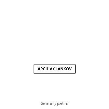
žrebe Európskeho pohára...
Do elitnej súťaže sa vraciame po troch rokoch. Súpermi
basketbalistiek MBK Ružomberok v...
ARCHÍV ČLÁNKOV
Generálny partner