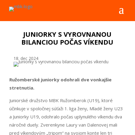
JUNIORKY S VYROVNANOU
BILANCIOU POČAS VÍKENDU
18. dec 2024
Ružomberské juniorky odohrali dve vonkajšie
stretnutia.
Juniorské družstvo MBK Ružomberok (U19), ktoré
účinkuje v spoločnej súťaži 1. liga ženy, Mladé ženy U23
a Juniorky U19, odohralo počas uplynulého víkendu dva
náročné duely. Zverenkyne Laury van Dalenovej mali
pred víkendovým „tripom“ na svojom konte len tri