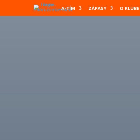
A-TÍM
ZÁPASY
O KLUBE